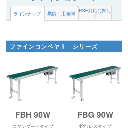
仕分けシステム
食品
PSE対応に関し
会社概要
機能・用途例
新着情報
ラインナップ
て
ピッキングシステム
事業所一覧
生産終了品
保管システム
オークラグループ
物流用語集
ファインコンベヤⅡ シリーズ
パレタイズ・デパレタイズシステム
事業紹介
オークラ育英財団
バンニング・デバンニングシステム
沿革
プライバシーポリシー
バーチカル装置（垂直搬送機）
オークラの取組み
サイトポリシー
周辺機器
FBH 90W
FBG 90W
スタンダードタイプ
蛇行レスタイプ