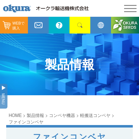
WEBで
製品情報
購入
製品情報
納入事例
コンベヤ機器
納入事例
メンテナンス
製品情報
コンベヤ機器を探す
全業種
カタログ／CAD
用途から探す
製造
会社情報
MENU
コンベヤ機器の技術情報
物流
会社情報
採用情報
HOME
>
製品情報
>
コンベヤ機器
>
軽搬送コンベヤ
>
ヒント集
飲料
代表あいさつ
ショールーム
ファインコンベヤ
GTPシステム
ファインコンベヤ
通販
企業理念
オークラミュージアム