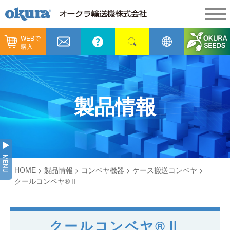
WEBで
製品情報
購入
製品情報
納入事例
コンベヤ機器
納入事例
メンテナンス
製品情報
コンベヤ機器を探す
全業種
カタログ／CAD
用途から探す
製造
会社情報
MENU
コンベヤ機器の技術情報
HOME
>
製品情報
>
コンベヤ機器
>
ケース搬送コンベヤ
>
物流
会社情報
採用情報
クールコンベヤ®Ⅱ
ヒント集
飲料
代表あいさつ
ショールーム
GTPシステム
クールコンベヤ®Ⅱ
通販
企業理念
オークラミュージアム