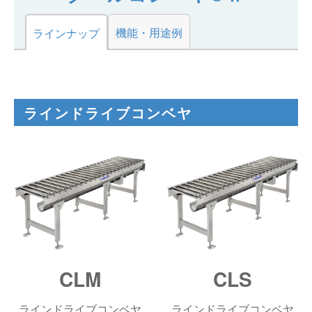
仕分けシステム
食品
会社概要
機能・用途例
新着情報
ラインナップ
ピッキングシステム
事業所一覧
生産終了品
保管システム
オークラグループ
物流用語集
ラインドライブコンベヤ
パレタイズ・デパレタイズシステム
事業紹介
オークラ育英財団
バンニング・デバンニングシステム
沿革
バーチカル装置（垂直搬送機）
オークラの取組み
周辺機器
CLM
CLS
ラインドライブコンベヤ
ラインドライブコンベヤ