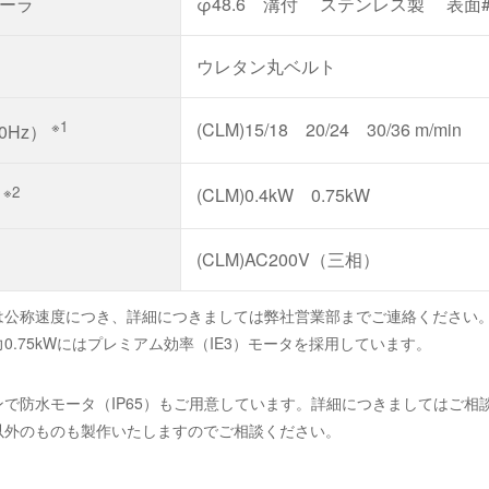
ーラ
φ48.6 溝付
ステンレス製
表面#
ウレタン丸ベルト
※1
(CLM)15/18 20/24 30/36 m/min
60Hz）
※2
(CLM)0.4kW 0.75kW
力
(CLM)AC200V（三相）
は公称速度につき、詳細につきましては弊社営業部までご連絡ください
0.75kWにはプレミアム効率（IE3）モータを採用しています。
ンで防水モータ（IP65）もご用意しています。詳細につきましてはご相
以外のものも製作いたしますのでご相談ください。