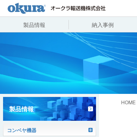
製品情報
納入事例
製品情報
納入事例
会社情報
コンベヤ機器
全業種
代表あいさつ
コンベヤ機器を探す
飲料
事業所一覧
用途から探す
沿革
コンベヤ機器の技術情報
ヒント集
HOME
製品情報
コンベヤ機器