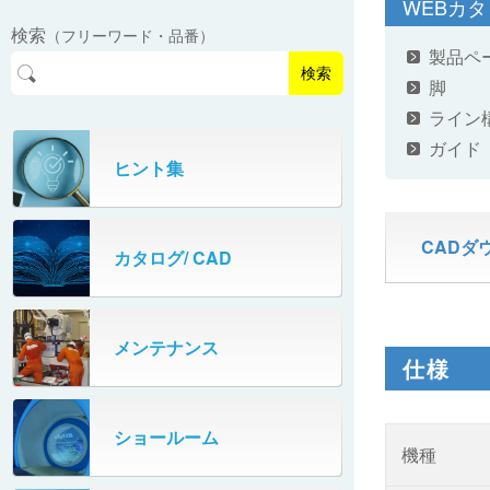
WEBカ
EasyPAL®（イージーパル）
ロボットパレタイザA400V
検索
（フリーワード・品番）
パーフェクトベヤー® / PV（スチール
オリプナー
製品ペ
メカ式パレタイザ
ロボットパレタイザAi1800Ⅱ-W
製）
コンベヤ機器 技術情報
検索
脚
パーフェクトベヤー® / AP（アルミ
プルカッター®
PHC80S・PHC100S
製）
ライン
ガイド
高速転換機
タテコン® / TC
ヒント集
PHC80L
スタッカ&アンスタッカ
ガントレーパレタイザ
CADダ
カタログ/ CAD
米袋自動投入装置
PHC350・PHC330
フローラック自動補充装置
PZC150・PZC110
メンテナンス
仕様
牛乳パック自動投入装置
DHC350
ターンコンベヤ
ショールーム
667
機種
マルチレーンダイバータ®