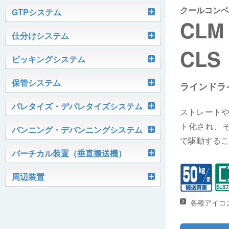
クールコンベ
軽搬送コンベヤ
GTPシステム
CLM
Skypod®（スカイポッド）
仕分けシステム
ケース搬送コンベヤ
ベルコンミニ
CLS
ユニソーター
ピッキングシステム
AGVシステム
グラビティコンベヤ
ファインコンベヤ
ユニコンV
PTIシステム
保管システム
ハイスピードソーター
ラインドラ
OKURUN® /TW300
モータローラ＆コンベヤ
マグネット駆動コンベヤ
ユニコンJr
ローラコンベヤ
Quick Shuttle®
パレタイズ・デパレタイズシステム
ピカトルシリーズ
ディスクソーター
ストレート
マテハン機器
ジャブコン®
クールコンベヤ®Ⅱ
ホイールコンベヤ
モータローラ単体
ト化され、
ロボットパレタイザ
バンニング・デバンニングシステム
HASS（ハズ）シリーズ
アングルソーター
生産終了品
プラスチックベルトコンベヤ
チェーン駆動ローラコンベヤ
フリーカーブコンベヤ
モータローラコンベヤ
オークラホッパー
で駆動するこ
トラックローダ「TL-2P」
バーチカル装置（垂直搬送機）
ビジョンパレタイズシステム
ロボットパレタイザAi1800Ⅱ-C
ピックティーチャシステム
クロスベルトソーター（汎用タイプ）
オークラ キャリーライン®
チェーン駆動ローラ単体
ポータブルクレーン
コンベヤ機器を探す
ミニパーフェ® / VCS-Z
周辺装置
伸縮ベルトコンベヤ
ビジョンデパレタイズシステム
ロボットパレタイザAi1800Ⅱ
絞り込み検索はこちら
バラピッキングロボットシステム
パレットコンベヤ
OKベルコン（スタンダードタイプ）
REO［RandomEasyOpener®］
ミニリフタ / FML
各種アイコ
伸縮ローラコンベヤ
FastPicker®
ロボットパレタイザAi700
OKベルコン（トラフベルトタイプ）
用途から探す
ユニパック
ケースリフタ / LFK