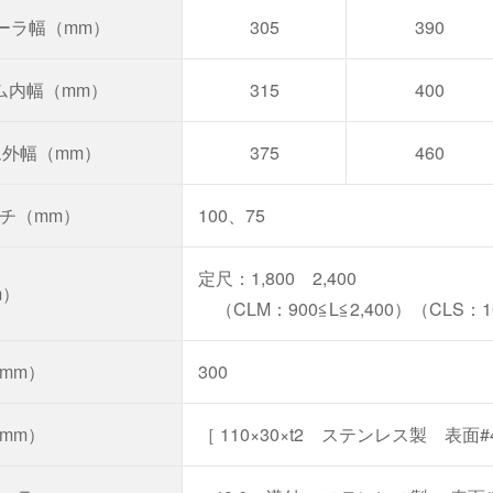
ーラ幅（mm）
305
390
ム内幅（mm）
315
400
ム外幅（mm）
375
460
チ（mm）
100、75
定尺：1,800 2,400
m）
（CLM：900≦L≦2,400）（CLS：100
mm）
300
mm）
［ 110×30×t2 ステンレス製 表面#