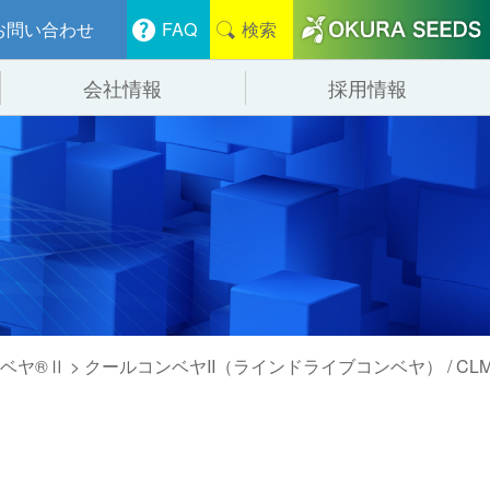
お問い合わせ
FAQ
検索
会社情報
採用情報
分けシステム
物流
会社概要
管システム
食品
事業紹介
ンニング・デバンニングシステム
辺機器
ベヤ®Ⅱ
> クールコンベヤII（ラインドライブコンベヤ） / CL