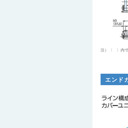
注）〈 〉内寸
エンド