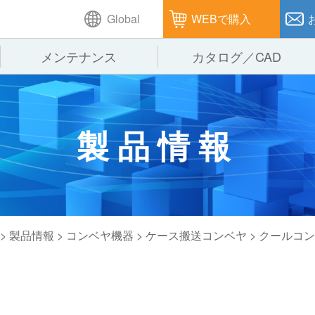
Global
WEBで購入
メンテナンス
カタログ／CAD
GTPシステム
製造
企業理念
仕
製品情報
ピッキングシステム
通販
オークラグループ
保
パレタイズ・デパレタイズシステム
オークラの取組み
バ
バーチカル装置（垂直搬送機）
周
>
製品情報
>
コンベヤ機器
>
ケース搬送コンベヤ
>
クールコン