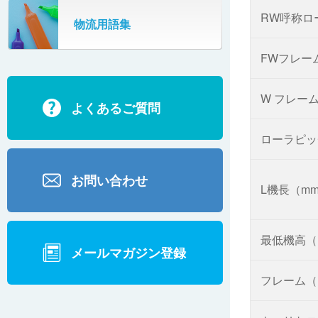
SR802
RW呼称ロ
物流用語集
カーゴタイザ
ECD500A・ECD800・ECD1500
FWフレー
ECD2700
W フレー
よくあるご質問
BD200・BD1000
ローラピッ
お問い合わせ
L機長（m
最低機高（
メールマガジン登録
フレーム（