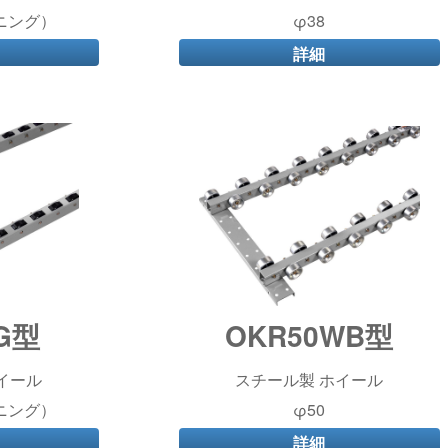
ニング）
φ38
詳細
G型
OKR50WB型
イール
スチール製 ホイール
ニング）
φ50
詳細