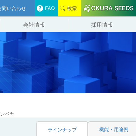
お問い合わせ
FAQ
検索
会社情報
採用情報
分けシステム
物流
会社概要
管システム
食品
事業紹介
ンニング・デバンニングシステム
辺機器
ンベヤ
機能・用途例
ラインナップ