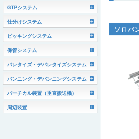
軽搬送コンベヤ
GTPシステム
Skypod®（スカイポッド）
仕分けシステム
ケース搬送コンベヤ
ベルコンミニ
ソロバ
ユニソーター
ピッキングシステム
AGVシステム
グラビティコンベヤ
ファインコンベヤ
ユニコンV
PTIシステム
保管システム
ハイスピードソーター
OKURUN® /TW300
モータローラ＆コンベヤ
マグネット駆動コンベヤ
ユニコンJr
ローラコンベヤ
Quick Shuttle®
パレタイズ・デパレタイズシステム
ピカトルシリーズ
ディスクソーター
マテハン機器
ジャブコン®
クールコンベヤ®Ⅱ
ホイールコンベヤ
モータローラ単体
ロボットパレタイザ
バンニング・デバンニングシステム
HASS（ハズ）シリーズ
アングルソーター
生産終了品
プラスチックベルトコンベヤ
チェーン駆動ローラコンベヤ
フリーカーブコンベヤ
モータローラコンベヤ
オークラホッパー
トラックローダ「TL-2P」
バーチカル装置（垂直搬送機）
ビジョンパレタイズシステム
ロボットパレタイザAi1800Ⅱ-C
ピックティーチャシステム
クロスベルトソーター（汎用タイプ）
オークラ キャリーライン®
チェーン駆動ローラ単体
ポータブルクレーン
コンベヤ機器を探す
ミニパーフェ® / VCS-Z
周辺装置
伸縮ベルトコンベヤ
ビジョンデパレタイズシステム
ロボットパレタイザAi1800Ⅱ
絞り込み検索はこちら
バラピッキングロボットシステム
パレットコンベヤ
OKベルコン（スタンダードタイプ）
REO［RandomEasyOpener®］
ミニリフタ / FML
伸縮ローラコンベヤ
FastPicker®
ロボットパレタイザAi700
OKベルコン（トラフベルトタイプ）
用途から探す
ユニパック
ケースリフタ / LFK