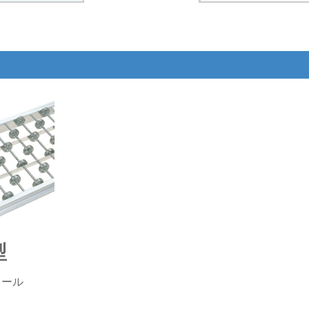
型
イール