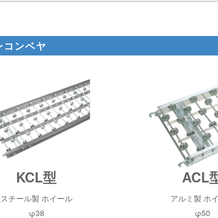
ンコンベヤ
KCL型
ACL
スチール製 ホイール
アルミ製 ホ
φ38
φ50