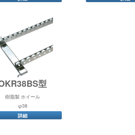
OKR38BS型
樹脂製 ホイール
φ38
詳細