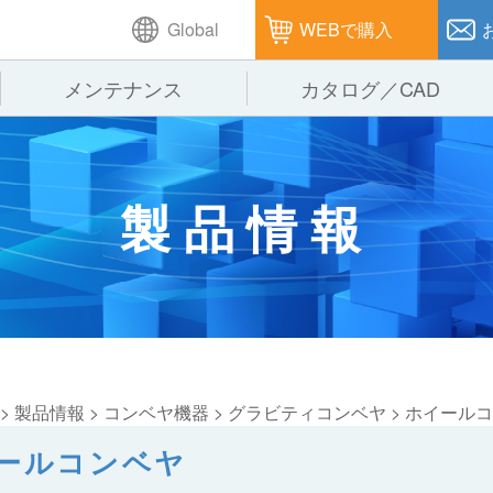
Global
WEBで購入
メンテナンス
カタログ／CAD
GTPシステム
製造
企業理念
仕
製品情報
ピッキングシステム
通販
オークラグループ
保
パレタイズ・デパレタイズシステム
オークラの取組み
バ
バーチカル装置（垂直搬送機）
周
>
製品情報
>
コンベヤ機器
>
グラビティコンベヤ
>
ホイールコ
ールコンベヤ