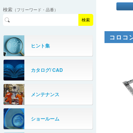
EasyPAL®（イージーパル）
ロボットパレタイザA400V
検索
（フリーワード・品番）
パーフェクトベヤー® / PV（スチール
オリプナー
メカ式パレタイザ
ロボットパレタイザAi1800Ⅱ-W
製）
コンベヤ機器 技術情報
検索
パーフェクトベヤー® / AP（アルミ
プルカッター®
PHC80S・PHC100S
製）
コロコ
高速転換機
タテコン® / TC
ヒント集
PHC80L
スタッカ&アンスタッカ
ガントレーパレタイザ
カタログ/ CAD
米袋自動投入装置
PHC350・PHC330
フローラック自動補充装置
PZC150・PZC110
メンテナンス
牛乳パック自動投入装置
DHC350
ターンコンベヤ
ショールーム
667
マルチレーンダイバータ®