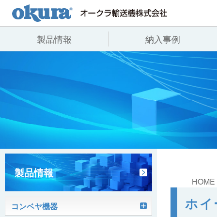
製品情報
納入事例
製品情報
納入事例
会社情報
コンベヤ機器
全業種
代表あいさつ
コンベヤ機器を探す
飲料
事業所一覧
用途から探す
沿革
コンベヤ機器の技術情報
ヒント集
製品情報
HOME
ホイ
コンベヤ機器