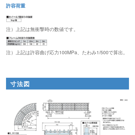
許容荷重
注）上記は無衝撃時の数値です。
注）上記は許容曲げ応力100MPa、たわみ1/500で算出。
寸法図