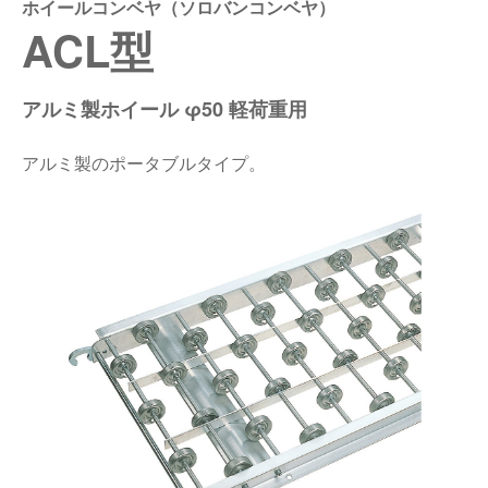
ホイールコンベヤ（ソロバンコンベヤ）
ACL型
仕分けシステム
食品
会社概要
新着情報
ピッキングシステム
事業所一覧
生産終了品
アルミ製ホイール φ50 軽荷重用
保管システム
オークラグループ
アルミ製のポータブルタイプ。
物流用語集
パレタイズ・デパレタイズシステム
事業紹介
オークラ育英財団
バンニング・デバンニングシステム
沿革
バーチカル装置（垂直搬送機）
オークラの取組み
周辺機器