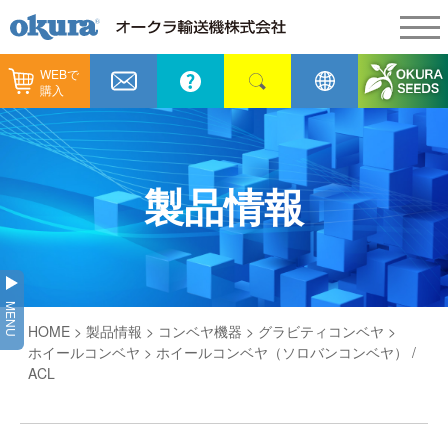
WEBで
製品情報
購入
製品情報
納入事例
コンベヤ機器
納入事例
メンテナンス
製品情報
コンベヤ機器を探す
全業種
カタログ／CAD
用途から探す
製造
会社情報
MENU
コンベヤ機器の技術情報
HOME
>
製品情報
>
コンベヤ機器
>
グラビティコンベヤ
>
物流
会社情報
採用情報
ホイールコンベヤ
> ホイールコンベヤ（ソロバンコンベヤ） /
ACL
ヒント集
飲料
代表あいさつ
ショールーム
GTPシステム
通販
企業理念
オークラミュージアム