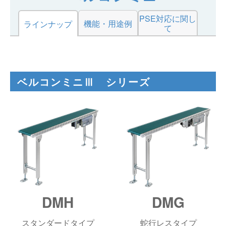
仕分けシステム
食品
PSE対応に関し
会社概要
機能・用途例
新着情報
ラインナップ
て
ピッキングシステム
事業所一覧
生産終了品
保管システム
オークラグループ
物流用語集
ベルコンミニⅢ シリーズ
パレタイズ・デパレタイズシステム
事業紹介
オークラ育英財団
バンニング・デバンニングシステム
沿革
プライバシーポリシー
バーチカル装置（垂直搬送機）
オークラの取組み
サイトポリシー
周辺機器
DMH
DMG
スタンダードタイプ
蛇行レスタイプ