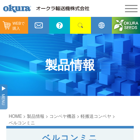
WEBで
製品情報
購入
製品情報
納入事例
コンベヤ機器
納入事例
メンテナンス
製品情報
コンベヤ機器を探す
全業種
カタログ／CAD
用途から探す
製造
会社情報
MENU
コンベヤ機器の技術情報
物流
会社情報
採用情報
HOME
>
製品情報
>
コンベヤ機器
>
軽搬送コンベヤ
>
ヒント集
飲料
代表あいさつ
ショールーム
ベルコンミニ
GTPシステム
ベルコンミニ
通販
企業理念
オークラミュージアム