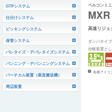
ベルコンミニ
軽搬送コンベヤ
GTPシステム
MXR
Skypod®（スカイポッド）
仕分けシステム
ケース搬送コンベヤ
ベルコンミニ
高速リジェ
ユニソーター
ピッキングシステム
AGVシステム
グラビティコンベヤ
ファインコンベヤ
ユニコンV
PTIシステム
保管システム
ハイスピードソーター
ダンパタイプ
OKURUN® /TW300
モータローラ＆コンベヤ
マグネット駆動コンベヤ
ユニコンJr
ローラコンベヤ
分岐装置とし
Quick Shuttle®
パレタイズ・デパレタイズシステム
ピカトルシリーズ
ディスクソーター
マテハン機器
ジャブコン®
クールコンベヤ®Ⅱ
ホイールコンベヤ
モータローラ単体
ロボットパレタイザ
バンニング・デバンニングシステム
HASS（ハズ）シリーズ
アングルソーター
生産終了品
プラスチックベルトコンベヤ
チェーン駆動ローラコンベヤ
フリーカーブコンベヤ
モータローラコンベヤ
オークラホッパー
各種アイコ
トラックローダ「TL-2P」
バーチカル装置（垂直搬送機）
ビジョンパレタイズシステム
ロボットパレタイザAi1800Ⅱ-C
ピックティーチャシステム
クロスベルトソーター（汎用タイプ）
オークラ キャリーライン®
チェーン駆動ローラ単体
ポータブルクレーン
コンベヤ機器を探す
ミニパーフェ® / VCS-Z
周辺装置
伸縮ベルトコンベヤ
ビジョンデパレタイズシステム
ロボットパレタイザAi1800Ⅱ
絞り込み検索はこちら
バラピッキングロボットシステム
パレットコンベヤ
OKベルコン（スタンダードタイプ）
REO［RandomEasyOpener®］
ミニリフタ / FML
伸縮ローラコンベヤ
FastPicker®
ロボットパレタイザAi700
OKベルコン（トラフベルトタイプ）
用途から探す
ユニパック
ケースリフタ / LFK