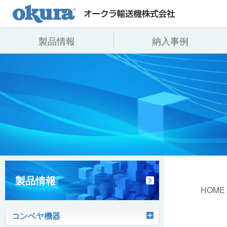
製品情報
納入事例
製品情報
納入事例
会社情報
コンベヤ機器
全業種
代表あいさつ
コンベヤ機器を探す
飲料
事業所一覧
用途から探す
沿革
コンベヤ機器の技術情報
ヒント集
製品情報
HOME
コンベヤ機器