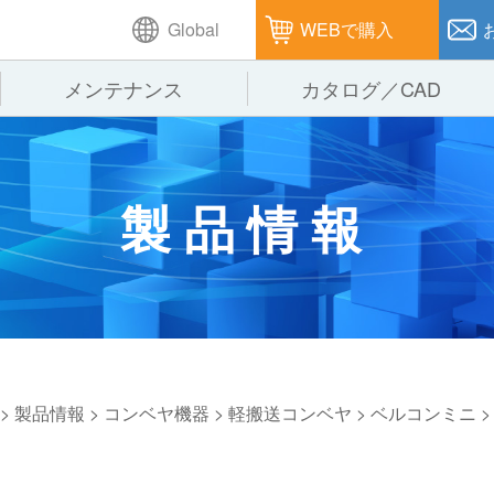
Global
WEBで購入
メンテナンス
カタログ／CAD
GTPシステム
製造
企業理念
仕
製品情報
ピッキングシステム
通販
オークラグループ
保
パレタイズ・デパレタイズシステム
オークラの取組み
バ
バーチカル装置（垂直搬送機）
周
>
製品情報
>
コンベヤ機器
>
軽搬送コンベヤ
>
ベルコンミニ
>