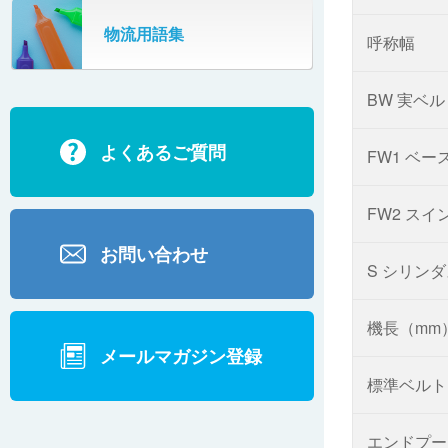
SR802
物流用語集
呼称幅
カーゴタイザ
ECD500A・ECD800・ECD1500
BW 実ベ
ECD2700
よくあるご質問
BD200・BD1000
FW1 ベ
FW2 ス
お問い合わせ
S シリン
機長（mm
メールマガジン登録
標準ベルト
エンドプー