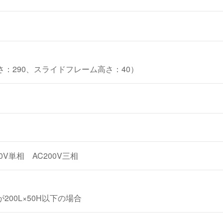
：290、スライドフレーム高さ：40）
00V単相 AC200V三相
00L×50H以下の場合