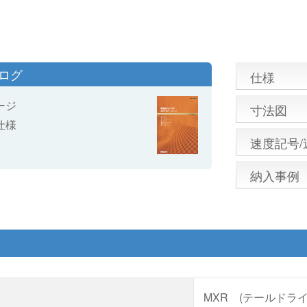
タログ
仕様
ージ
寸法図
仕様
速度記号/
納入事例
MXR (テールドライ