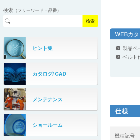
EasyPAL®（イージーパル）
ロボットパレタイザA400V
検索
（フリーワード・品番）
パーフェクトベヤー® / PV（スチール
オリプナー
メカ式パレタイザ
ロボットパレタイザAi1800Ⅱ-W
製）
コンベヤ機器 技術情報
検索
パーフェクトベヤー® / AP（アルミ
プルカッター®
PHC80S・PHC100S
WEBカ
製）
高速転換機
タテコン® / TC
ヒント集
製品ペ
PHC80L
ベルト
スタッカ&アンスタッカ
ガントレーパレタイザ
カタログ/ CAD
米袋自動投入装置
PHC350・PHC330
フローラック自動補充装置
PZC150・PZC110
メンテナンス
牛乳パック自動投入装置
仕様
DHC350
ターンコンベヤ
ショールーム
667
機種記号
マルチレーンダイバータ®