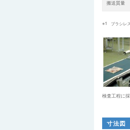
搬送質量
ブラシレ
検査工程に採
寸法図