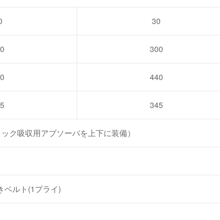
0
30
0
300
0
440
5
345
（ショック吸収用アブソーバを上下に装備）
ベルト(1プライ)