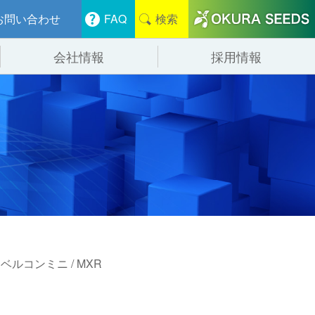
お問い合わせ
FAQ
検索
会社情報
採用情報
分けシステム
物流
会社概要
管システム
食品
事業紹介
ンニング・デバンニングシステム
辺機器
 ベルコンミニ / MXR