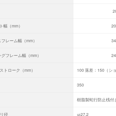
2
ルト幅（mm）
20
ースフレーム幅（mm）
34
イングフレーム幅（mm）
24
ダストローク（mm）
100 落差：150
）
350
樹脂製蛇行防止桟付き
リ径
φ27.2