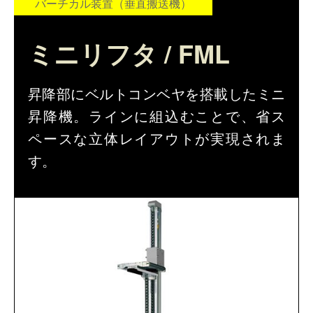
ピッキング
バーチカル装置（垂直搬送機）
仕分けシステム
食品
会社概要
新着情報
ミニリフタ / FML
ピッキングシステム
事業所一覧
生産終了品
昇降部にベルトコンベヤを搭載したミニ
保管システム
オークラグループ
物流用語集
昇降機。ラインに組込むことで、省ス
パレタイズ・デパレタイズシステム
事業紹介
ペースな立体レイアウトが実現されま
オークラ育英財団
す。
バンニング・デバンニングシステム
沿革
プライバシーポリシー
バーチカル装置（垂直搬送機）
オークラの取組み
サイトポリシー
周辺機器