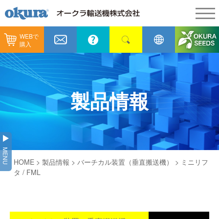
WEBで
製品情報
購入
製品情報
納入事例
コンベヤ機器
納入事例
メンテナンス
製品情報
コンベヤ機器を探す
全業種
カタログ／CAD
用途から探す
製造
会社情報
MENU
コンベヤ機器の技術情報
HOME
>
製品情報
>
バーチカル装置（垂直搬送機）
> ミニリフ
物流
会社情報
採用情報
タ / FML
ヒント集
飲料
代表あいさつ
ショールーム
GTPシステム
通販
企業理念
オークラミュージアム