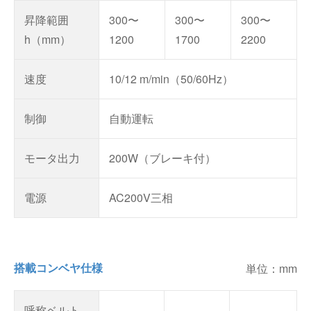
昇降範囲
300〜
300〜
300〜
h（mm）
1200
1700
2200
速度
10/12 m/min（50/60Hz）
制御
自動運転
モータ出力
200W（ブレーキ付）
電源
AC200V三相
搭載コンベヤ仕様
単位：mm
呼称ベルト