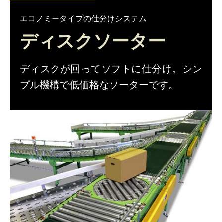
仕分けシステム
食品
エコノミータイプの仕分けシステム
会社概要
新着情報
ディスクソーター
ピッキングシステム
事業所一覧
生産終了品
保管システム
ディスクが回ってソフトに仕分け。シン
オークラグループ
物流用語集
プル機構で低価格なソーターです。
パレタイズ・デパレタイズシステム
事業紹介
オークラ育英財団
バンニング・デバンニングシステム
沿革
プライバシーポリシー
バーチカル装置（垂直搬送機）
オークラの取組み
サイトポリシー
周辺機器