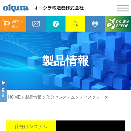
WEBで
製品情報
購入
製品情報
納入事例
コンベヤ機器
納入事例
メンテナンス
製品情報
コンベヤ機器を探す
全業種
カタログ／CAD
用途から探す
製造
会社情報
MENU
コンベヤ機器の技術情報
HOME
>
製品情報
>
仕分けシステム
> ディスクソーター
物流
会社情報
採用情報
ヒント集
飲料
代表あいさつ
ショールーム
GTPシステム
ピッキング
仕分けシステム
通販
企業理念
オークラミュージアム