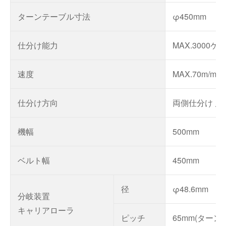
ターンテーブル寸法
φ450mm
仕分け能力
MAX.3000ケー
速度
MAX.70m/min
仕分け方向
両側仕分け 片
機幅
500mm
ベルト幅
450mm
径
φ48.6mm
分岐装置
キャリアローラ
ピッチ
65mm(ターン