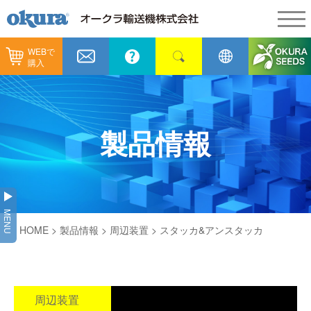
WEBで
製品情報
購入
製品情報
納入事例
コンベヤ機器
納入事例
メンテナンス
製品情報
コンベヤ機器を探す
全業種
カタログ／CAD
用途から探す
製造
会社情報
MENU
コンベヤ機器の技術情報
HOME
>
製品情報
>
周辺装置
> スタッカ&アンスタッカ
物流
会社情報
採用情報
ヒント集
飲料
代表あいさつ
ショールーム
GTPシステム
ピッキング
周辺装置
通販
企業理念
オークラミュージアム