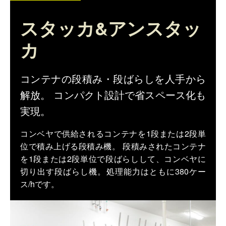
仕分けシステム
食品
スタッカ&アンスタッ
会社概要
新着情報
ピッキングシステム
カ
事業所一覧
生産終了品
保管システム
オークラグループ
物流用語集
コンテナの段積み・段ばらしを人手から
パレタイズ・デパレタイズシステム
解放。 コンパクト設計で省スペース化も
事業紹介
オークラ育英財団
実現。
バンニング・デバンニングシステム
沿革
プライバシーポリシー
コンベヤで供給されるコンテナを1段または2段単
バーチカル装置（垂直搬送機）
位で積み上げる段積み機。 段積みされたコンテナ
オークラの取組み
サイトポリシー
を1段または2段単位で段ばらしして、コンベヤに
周辺機器
切り出す段ばらし機。処理能力はともに380ケー
ス/hです。