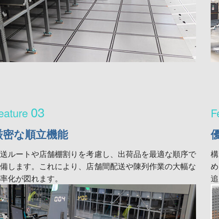
03
厳密な順立機能
配送ルートや店舗棚割りを考慮し、出荷品を最適な順序で
構
準備します。これにより、店舗間配送や陳列作業の大幅な
め
率化が図れます。
追