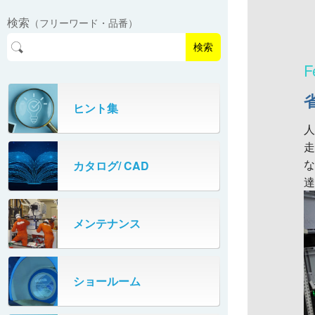
EasyPAL®（イージーパル）
ロボットパレタイザA400V
検索
（フリーワード・品番）
パーフェクトベヤー® / PV（スチール
オリプナー
メカ式パレタイザ
ロボットパレタイザAi1800Ⅱ-W
製）
コンベヤ機器 技術情報
検索
パーフェクトベヤー® / AP（アルミ
プルカッター®
PHC80S・PHC100S
製）
高速転換機
タテコン® / TC
ヒント集
PHC80L
スタッカ&アンスタッカ
ガントレーパレタイザ
な
カタログ/ CAD
米袋自動投入装置
PHC350・PHC330
達
フローラック自動補充装置
PZC150・PZC110
メンテナンス
牛乳パック自動投入装置
DHC350
ターンコンベヤ
ショールーム
667
マルチレーンダイバータ®