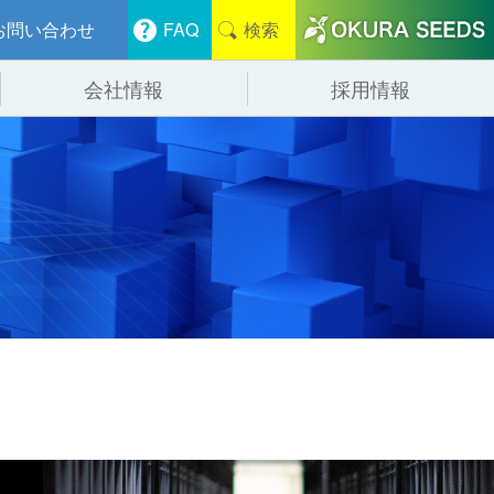
お問い合わせ
FAQ
検索
会社情報
採用情報
分けシステム
物流
会社概要
管システム
食品
事業紹介
ンニング・デバンニングシステム
辺機器