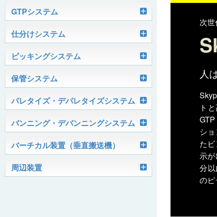
軽搬送コンベヤ
GTPシステム
次世
Skypod®（スカイポッド）
仕分けシステム
ケース搬送コンベヤ
ベルコンミニ
S
ユニソーター
ピッキングシステム
AGVシステム
グラビティコンベヤ
ファインコンベヤ
ユニコンV
人
PTIシステム
保管システム
ハイスピードソーター
OKURUN® /TW300
モータローラ＆コンベヤ
マグネット駆動コンベヤ
ユニコンJr
ローラコンベヤ
Sk
Quick Shuttle®
パレタイズ・デパレタイズシステム
ピカトルシリーズ
ディスクソーター
トと
マテハン機器
ジャブコン®
クールコンベヤ®Ⅱ
ホイールコンベヤ
モータローラ単体
GT
ロボットパレタイザ
バンニング・デバンニングシステム
HASS（ハズ）シリーズ
アングルソーター
ショ
生産終了品
プラスチックベルトコンベヤ
チェーン駆動ローラコンベヤ
フリーカーブコンベヤ
モータローラコンベヤ
オークラホッパー
たビ
トラックローダ「TL-2P」
バーチカル装置（垂直搬送機）
ビジョンパレタイズシステム
ロボットパレタイザAi1800Ⅱ-C
ピックティーチャシステム
クロスベルトソーター（汎用タイプ）
示が
オークラ キャリーライン®
チェーン駆動ローラ単体
ポータブルクレーン
コンベヤ機器を探す
ミニパーフェ® / VCS-Z
周辺装置
分以
伸縮ベルトコンベヤ
ビジョンデパレタイズシステム
ロボットパレタイザAi1800Ⅱ
絞り込み検索はこちら
バラピッキングロボットシステム
のピ
パレットコンベヤ
OKベルコン（スタンダードタイプ）
REO［RandomEasyOpener®］
ミニリフタ / FML
伸縮ローラコンベヤ
FastPicker®
ロボットパレタイザAi700
OKベルコン（トラフベルトタイプ）
用途から探す
ユニパック
ケースリフタ / LFK