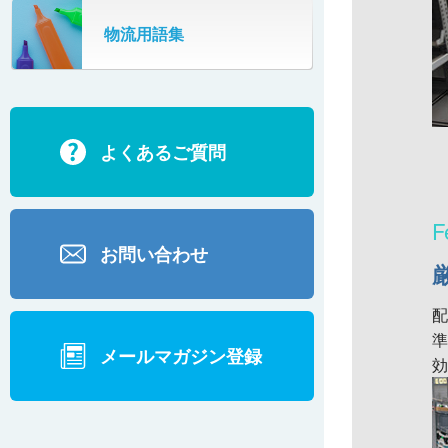
SR802
物流用語集
カーゴタイザ
ECD500A・ECD800・ECD1500
ECD2700
よくあるご質問
BD200・BD1000
お問い合わせ
メールマガジン登録
効