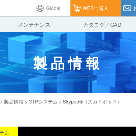
Global
WEBで購入
メンテナンス
カタログ／CAD
GTPシステム
製造
企業理念
仕
製品情報
ピッキングシステム
通販
オークラグループ
保
パレタイズ・デパレタイズシステム
オークラの取組み
バ
バーチカル装置（垂直搬送機）
周
>
製品情報
>
GTPシステム
> Skypod®（スカイポッド）
グ
ステム