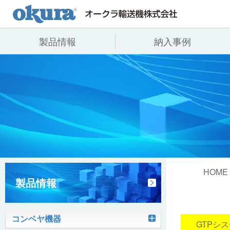
製品情報
納入事例
製品情報
納入事例
会社情報
コンベヤ機器
全業種
代表あいさつ
コンベヤ機器を探す
飲料
事業所一覧
用途から探す
沿革
コンベヤ機器の技術情報
ヒント集
HOME
製品情報
コンベヤ機器
ピッキン
GTPシ