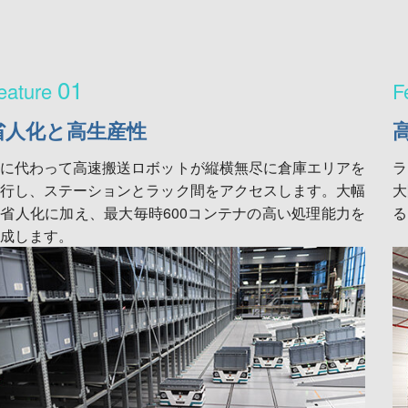
01
省人化と高生産性
人に代わって高速搬送ロボットが縦横無尽に倉庫エリアを
ラ
走行し、ステーションとラック間をアクセスします。大幅
大
省人化に加え、最大毎時600コンテナの高い処理能力を
る
成します。