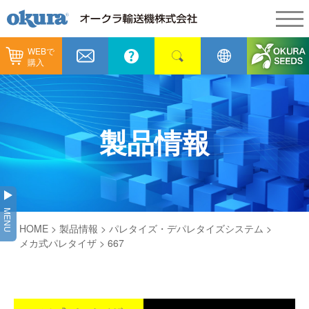
WEBで
製品情報
購入
製品情報
納入事例
コンベヤ機器
納入事例
メンテナンス
製品情報
コンベヤ機器を探す
全業種
カタログ／CAD
用途から探す
製造
会社情報
MENU
コンベヤ機器の技術情報
HOME
>
製品情報
>
パレタイズ・デパレタイズシステム
>
物流
会社情報
採用情報
メカ式パレタイザ
> 667
ヒント集
飲料
代表あいさつ
ショールーム
GTPシステム
通販
企業理念
オークラミュージアム