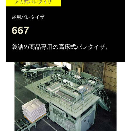
ピッキング
メカ式パレタイザ
仕分けシステム
食品
会社概要
新着情報
袋用パレタイザ
ピッキングシステム
667
事業所一覧
生産終了品
保管システム
オークラグループ
物流用語集
袋詰め商品専用の高床式パレタイザ。
パレタイズ・デパレタイズシステム
事業紹介
オークラ育英財団
バンニング・デバンニングシステム
沿革
プライバシーポリシー
バーチカル装置（垂直搬送機）
オークラの取組み
サイトポリシー
周辺機器