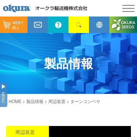
WEBで
製品情報
購入
製品情報
納入事例
コンベヤ機器
納入事例
メンテナンス
製品情報
コンベヤ機器を探す
全業種
カタログ／CAD
用途から探す
製造
会社情報
MENU
コンベヤ機器の技術情報
HOME
>
製品情報
>
周辺装置
> ターンコンベヤ
物流
会社情報
採用情報
ヒント集
飲料
代表あいさつ
ショールーム
GTPシステム
ピッキング
周辺装置
通販
企業理念
オークラミュージアム