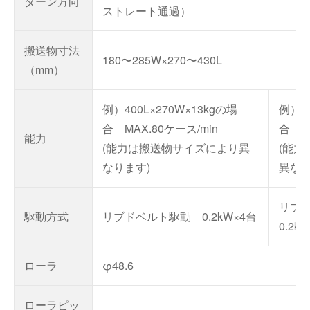
ターン方向
ストレート通過）
搬送物寸法
180〜285W×270〜430L
（mm）
例）400L×270W×13kgの場
例）40
合 MAX.80ケース/min
合 4
能力
(能力は搬送物サイズにより異
(能
なります)
異なり
リブ
駆動方式
リブドベルト駆動 0.2kW×4台
0.2k
ローラ
φ48.6
ローラピッ