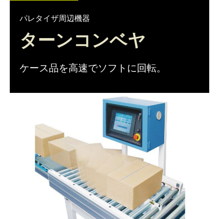
仕分けシステム
食品
パレタイザ周辺機器
会社概要
新着情報
ターンコンベヤ
ピッキングシステム
事業所一覧
生産終了品
保管システム
ケース品を高速でソフトに回転。
オークラグループ
物流用語集
パレタイズ・デパレタイズシステム
事業紹介
オークラ育英財団
バンニング・デバンニングシステム
沿革
バーチカル装置（垂直搬送機）
オークラの取組み
周辺機器