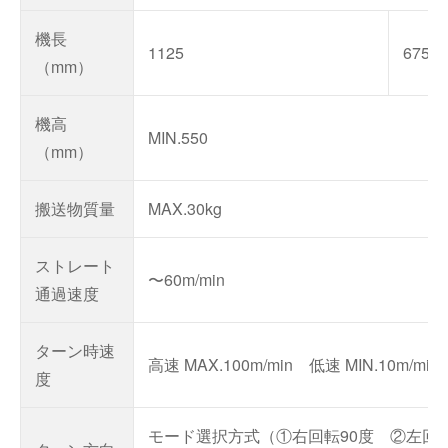
機長
1125
675
（mm）
機高
MIN.550
（mm）
搬送物質量
MAX.30kg
ストレート
〜60m/min
通過速度
ターン時速
高速 MAX.100m/min 低速 MIN.10m/min
度
モード選択方式（①右回転90度 ②左回転