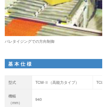
バレタイジングでの方向制御
基本仕様
型式
TCM-Ⅱ（高能力タイプ）
TCL
機幅
940
（mm）