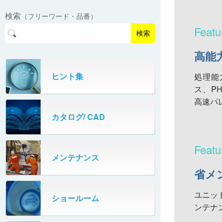
EasyPAL®（イージーパル）
ロボットパレタイザA400V
検索
（フリーワード・品番）
パーフェクトベヤー® / PV（スチール
オリプナー
メカ式パレタイザ
ロボットパレタイザAi1800Ⅱ-W
製）
コンベヤ機器 技術情報
検索
パーフェクトベヤー® / AP（アルミ
プルカッター®
PHC80S・PHC100S
製）
高能
高速転換機
タテコン® / TC
ヒント集
PHC80L
処理能
ス、PH
スタッカ&アンスタッカ
ガントレーパレタイザ
高速パ
カタログ/ CAD
米袋自動投入装置
PHC350・PHC330
フローラック自動補充装置
PZC150・PZC110
メンテナンス
牛乳パック自動投入装置
省メ
DHC350
ターンコンベヤ
ユニッ
ショールーム
667
ンテナ
マルチレーンダイバータ®