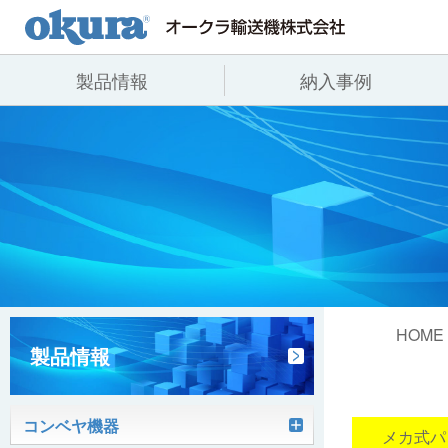
製品情報
納入事例
製品情報
納入事例
会社情報
コンベヤ機器
全業種
代表あいさつ
コンベヤ機器を探す
飲料
事業所一覧
用途から探す
沿革
コンベヤ機器の技術情報
ヒント集
HOME
製品情報
コンベヤ機器
ピッキン
メカ式パ