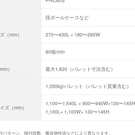
PHC80S
段ボールケースなど
ズ（mm）
270〜430L
×
180〜285W
80個/min
mm）
最大1,820（パレット寸法含む）
1,350kg/パレット（パレット質量含む）
1,100〜1,540L
×
900〜940W×130〜145
イズ（mm）
1,100L×
1,100W×
130〜145H
積付パターン、積付段数、搬送物性状などにより異なります。