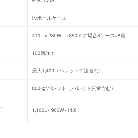
PHC100S
段ボールケース
410L
×
280W ※350mlの場合8ケース×8段
100個/min
最大1,400（パレット寸法含む）
800kg/パレット（パレット質量含む）
H、
1,100L×
900W×140H