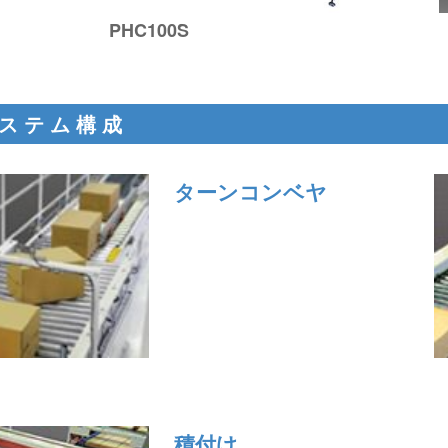
PHC100S
ステム構成
ターンコンベヤ
積付け