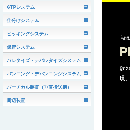
軽搬送コンベヤ
GTPシステム
Skypod®（スカイポッド）
仕分けシステム
ケース搬送コンベヤ
ベルコンミニ
ユニソーター
ピッキングシステム
AGVシステム
グラビティコンベヤ
ファインコンベヤ
ユニコンV
高能
P
PTIシステム
保管システム
ハイスピードソーター
OKURUN® /TW300
モータローラ＆コンベヤ
マグネット駆動コンベヤ
ユニコンJr
ローラコンベヤ
Quick Shuttle®
パレタイズ・デパレタイズシステム
ピカトルシリーズ
ディスクソーター
マテハン機器
ジャブコン®
クールコンベヤ®Ⅱ
ホイールコンベヤ
モータローラ単体
飲
ロボットパレタイザ
バンニング・デバンニングシステム
HASS（ハズ）シリーズ
現
アングルソーター
生産終了品
プラスチックベルトコンベヤ
チェーン駆動ローラコンベヤ
フリーカーブコンベヤ
モータローラコンベヤ
オークラホッパー
トラックローダ「TL-2P」
バーチカル装置（垂直搬送機）
ビジョンパレタイズシステム
ロボットパレタイザAi1800Ⅱ-C
ピックティーチャシステム
クロスベルトソーター（汎用タイプ）
オークラ キャリーライン®
チェーン駆動ローラ単体
ポータブルクレーン
コンベヤ機器を探す
ミニパーフェ® / VCS-Z
周辺装置
伸縮ベルトコンベヤ
ビジョンデパレタイズシステム
ロボットパレタイザAi1800Ⅱ
絞り込み検索はこちら
バラピッキングロボットシステム
パレットコンベヤ
OKベルコン（スタンダードタイプ）
REO［RandomEasyOpener®］
ミニリフタ / FML
伸縮ローラコンベヤ
FastPicker®
ロボットパレタイザAi700
OKベルコン（トラフベルトタイプ）
用途から探す
ユニパック
ケースリフタ / LFK