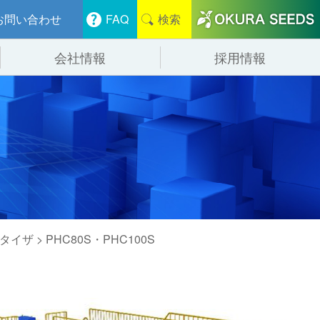
お問い合わせ
FAQ
検索
会社情報
採用情報
分けシステム
物流
会社概要
管システム
食品
事業紹介
ンニング・デバンニングシステム
辺機器
タイザ
> PHC80S・PHC100S