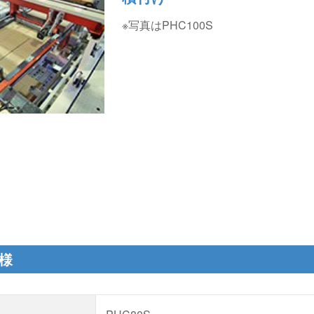
※写真はPHC100S
様