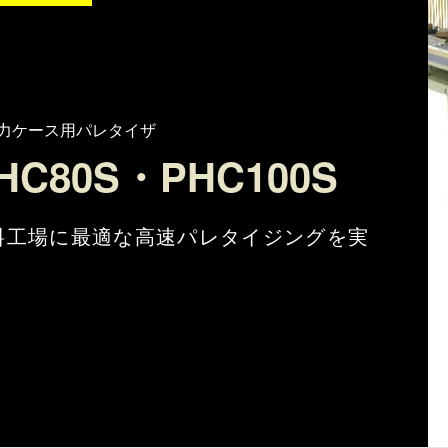
力ケース用パレタイザ
HC80S・PHC100S
料工場に最適な高速パレタイジングを実
。