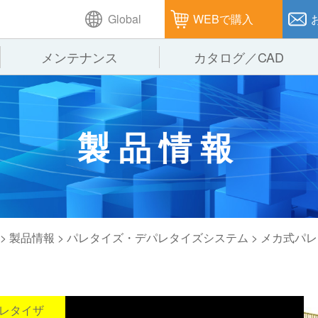
Global
WEBで購入
メンテナンス
カタログ／CAD
GTPシステム
製造
企業理念
仕
製品情報
ピッキングシステム
通販
オークラグループ
保
パレタイズ・デパレタイズシステム
オークラの取組み
バ
バーチカル装置（垂直搬送機）
周
>
製品情報
>
パレタイズ・デパレタイズシステム
>
メカ式パレ
グ
レタイザ