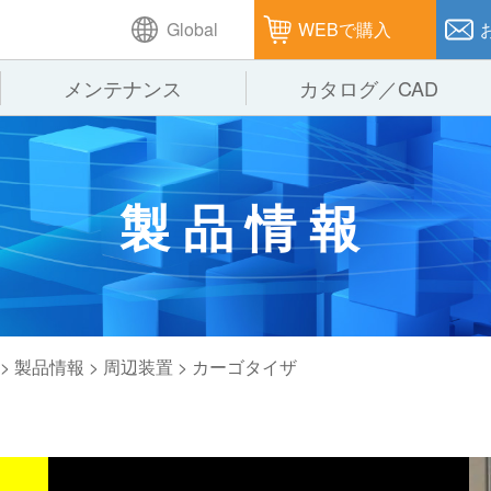
Global
WEBで購入
メンテナンス
カタログ／CAD
GTPシステム
製造
企業理念
仕
製品情報
ピッキングシステム
通販
オークラグループ
保
パレタイズ・デパレタイズシステム
オークラの取組み
バ
バーチカル装置（垂直搬送機）
周
>
製品情報
>
周辺装置
> カーゴタイザ
グ