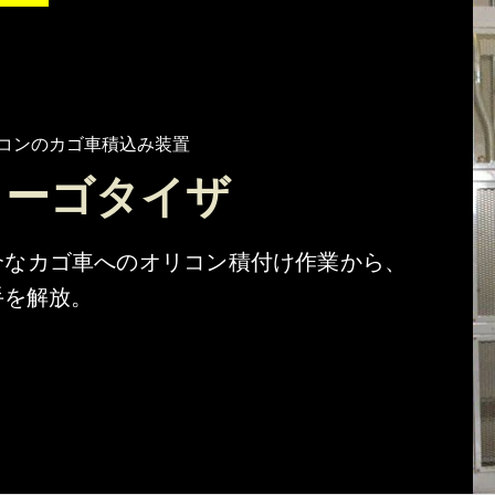
コンのカゴ車積込み装置
カーゴタイザ
介なカゴ車へのオリコン積付け作業から、
手を解放。