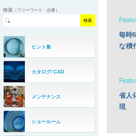
EasyPAL®（イージーパル）
ロボットパレタイザA400V
検索
（フリーワード・品番）
パーフェクトベヤー® / PV（スチール
オリプナー
メカ式パレタイザ
ロボットパレタイザAi1800Ⅱ-W
製）
コンベヤ機器 技術情報
検索
パーフェクトベヤー® / AP（アルミ
プルカッター®
PHC80S・PHC100S
製）
毎時
高速転換機
な積
タテコン® / TC
ヒント集
PHC80L
スタッカ&アンスタッカ
ガントレーパレタイザ
カタログ/ CAD
米袋自動投入装置
PHC350・PHC330
フローラック自動補充装置
PZC150・PZC110
省人
メンテナンス
牛乳パック自動投入装置
現
DHC350
ターンコンベヤ
ショールーム
667
マルチレーンダイバータ®