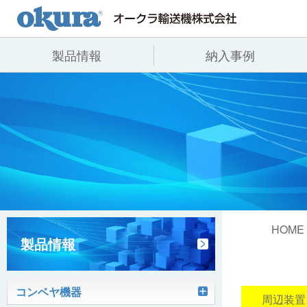
製品情報
納入事例
製品情報
納入事例
会社情報
コンベヤ機器
全業種
代表あいさつ
コンベヤ機器を探す
飲料
事業所一覧
用途から探す
沿革
コンベヤ機器の技術情報
ヒント集
HOME
製品情報
コンベヤ機器
ピッキン
周辺装置