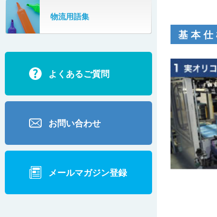
SR802
物流用語集
カーゴタイザ
ECD500A・ECD800・ECD1500
基本仕
ECD2700
よくあるご質問
BD200・BD1000
お問い合わせ
メールマガジン登録