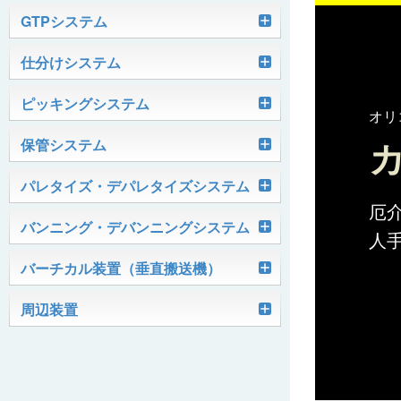
軽搬送コンベヤ
GTPシステム
Skypod®（スカイポッド）
仕分けシステム
ケース搬送コンベヤ
ベルコンミニ
ユニソーター
ピッキングシステム
AGVシステム
グラビティコンベヤ
ファインコンベヤ
ユニコンV
オリ
PTIシステム
保管システム
ハイスピードソーター
OKURUN® /TW300
モータローラ＆コンベヤ
マグネット駆動コンベヤ
ユニコンJr
ローラコンベヤ
Quick Shuttle®
パレタイズ・デパレタイズシステム
ピカトルシリーズ
ディスクソーター
マテハン機器
ジャブコン®
クールコンベヤ®Ⅱ
ホイールコンベヤ
モータローラ単体
厄
ロボットパレタイザ
バンニング・デバンニングシステム
HASS（ハズ）シリーズ
人
アングルソーター
生産終了品
プラスチックベルトコンベヤ
チェーン駆動ローラコンベヤ
フリーカーブコンベヤ
モータローラコンベヤ
オークラホッパー
トラックローダ「TL-2P」
バーチカル装置（垂直搬送機）
ビジョンパレタイズシステム
ロボットパレタイザAi1800Ⅱ-C
ピックティーチャシステム
クロスベルトソーター（汎用タイプ）
オークラ キャリーライン®
チェーン駆動ローラ単体
ポータブルクレーン
コンベヤ機器を探す
ミニパーフェ® / VCS-Z
周辺装置
伸縮ベルトコンベヤ
ビジョンデパレタイズシステム
ロボットパレタイザAi1800Ⅱ
絞り込み検索はこちら
バラピッキングロボットシステム
パレットコンベヤ
OKベルコン（スタンダードタイプ）
REO［RandomEasyOpener®］
ミニリフタ / FML
伸縮ローラコンベヤ
FastPicker®
ロボットパレタイザAi700
OKベルコン（トラフベルトタイプ）
用途から探す
ユニパック
ケースリフタ / LFK