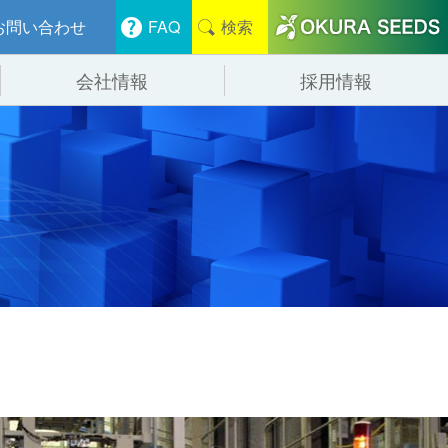
お問い合わせ
FAQ
検索
会社情報
採用情報
分けシステム
物流
会社概要
管システム
食品
事業紹介
ンニング・デバンニングシステム
辺機器