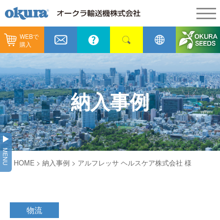
WEBで
製品情報
購入
製品情報
納入事例
コンベヤ機器
納入事例
メンテナンス
納入事例
コンベヤ機器を探す
全業種
カタログ／CAD
用途から探す
製造
会社情報
MENU
コンベヤ機器の技術情報
HOME
>
納入事例
> アルフレッサ ヘルスケア株式会社 様
物流
会社情報
採用情報
ヒント集
飲料
代表あいさつ
ショールーム
物流
GTPシステム
通販
企業理念
オークラミュージアム