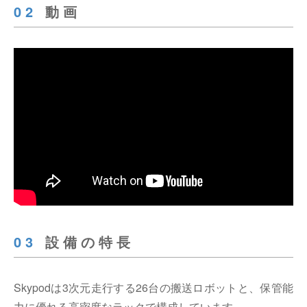
02
動画
03
設備の特長
Skypodは3次元走行する26台の搬送ロボットと、保管能
力に優れる高密度なラックで構成しています。