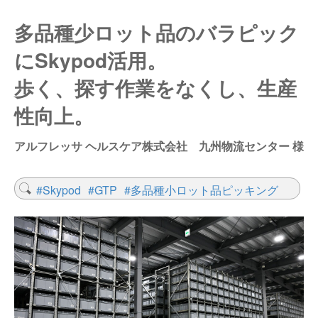
仕分けシステム
食品
多品種少ロット品のバラピック
会社概要
新着情報
にSkypod活用。
ピッキングシステム
事業所一覧
生産終了品
歩く、探す作業をなくし、生産
保管システム
オークラグループ
物流用語集
性向上。
パレタイズ・デパレタイズシステム
事業紹介
オークラ育英財団
アルフレッサ ヘルスケア株式会社 九州物流センター 様
バンニング・デバンニングシステム
沿革
プライバシーポリシー
#Skypod
#GTP
#多品種小ロット品ピッキング
バーチカル装置（垂直搬送機）
オークラの取組み
サイトポリシー
周辺機器