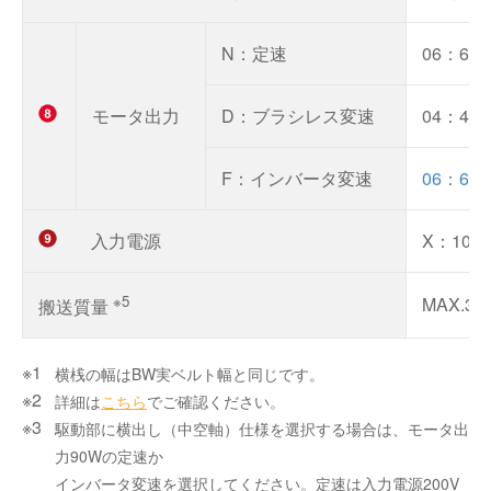
N：定速
06：60
モータ出力
D：ブラシレス変速
04：40
F：インバータ変速
06：60
入力電源
X：100
※5
MAX.30
搬送質量
横桟の幅はBW実ベルト幅と同じです。
詳細は
こちら
でご確認ください。
駆動部に横出し（中空軸）仕様を選択する場合は、モータ出
力90Wの定速か
インバータ変速を選択してください。定速は入力電源200V