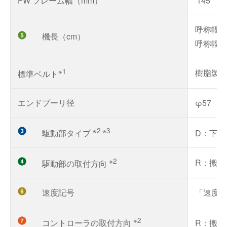
FW フレーム幅（mm）
145
呼称幅10
機長（cm）
呼称幅60
※1
樹脂製横
標準ベルト
エンドプーリ径
φ57
※2 ※3
駆動部タイプ
D：下
※2
R：搬送
駆動部の取付方向
速度記号
「速度
※2
コントローラの取付方向
R：搬送