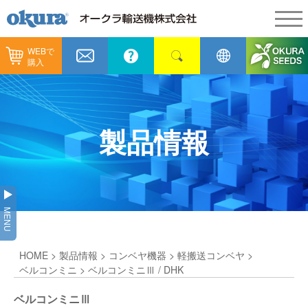
WEBで
製品情報
購入
製品情報
納入事例
コンベヤ機器
納入事例
メンテナンス
製品情報
コンベヤ機器を探す
全業種
カタログ／CAD
用途から探す
製造
会社情報
MENU
コンベヤ機器の技術情報
物流
会社情報
採用情報
HOME
>
製品情報
>
コンベヤ機器
>
軽搬送コンベヤ
>
ヒント集
飲料
代表あいさつ
ショールーム
ベルコンミニ
> ベルコンミニⅢ / DHK
GTPシステム
通販
ベルコンミニⅢ
企業理念
オークラミュージアム