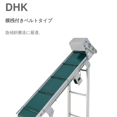
DHK
仕分けシステム
食品
会社概要
新着情報
横桟付きベルトタイプ
ピッキングシステム
事業所一覧
生産終了品
急傾斜搬送に最適。
保管システム
オークラグループ
物流用語集
パレタイズ・デパレタイズシステム
事業紹介
オークラ育英財団
バンニング・デバンニングシステム
沿革
プライバシーポリシー
バーチカル装置（垂直搬送機）
オークラの取組み
サイトポリシー
周辺機器