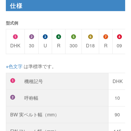
仕様
型式例
DHK
30
U
R
300
D18
R
09
※色文字
は準標準です。
機種記号
DHK（
呼称幅
10
BW 実ベルト幅（mm）
90