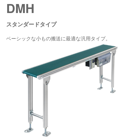
DMH
仕分けシステム
食品
会社概要
新着情報
スタンダードタイプ
ピッキングシステム
事業所一覧
生産終了品
ベーシックな小もの搬送に最適な汎用タイプ。
保管システム
オークラグループ
物流用語集
パレタイズ・デパレタイズシステム
事業紹介
オークラ育英財団
バンニング・デバンニングシステム
沿革
プライバシーポリシー
バーチカル装置（垂直搬送機）
オークラの取組み
サイトポリシー
周辺機器