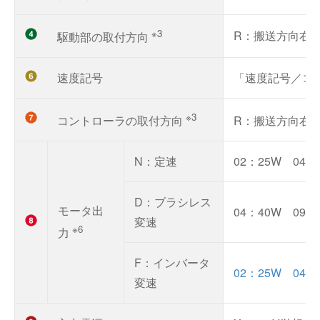
※3
R：搬送方向右
駆動部の取付方向
速度記号
「速度記号／コ
※3
コントローラの取付方向
R：搬送方向右
N：定速
02：25W 04：
D：ブラシレス
モータ出
04：40W 09：
変速
※6
力
F：インバータ
02：25W 04：
変速