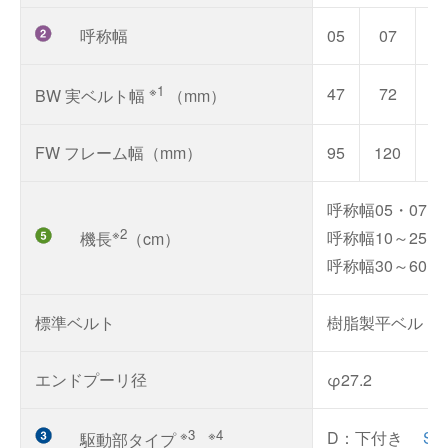
呼称幅
05
07
1
※1
47
72
9
BW 実ベルト幅
（mm）
FW フレーム幅（mm）
95
120
14
呼称幅05・07：MI
※2
呼称幅10～25：MI
機長
（cm）
呼称幅30～60：M
標準ベルト
樹脂製平ベルト
エンドプーリ径
φ27.2
※3 ※4
D：下付き
S
駆動部タイプ