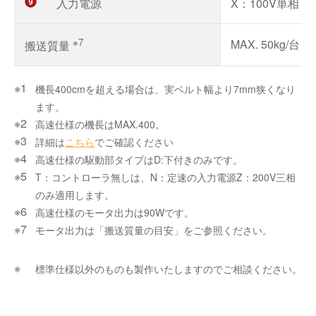
入力電源
X：100V単相 
※7
MAX. 50kg/台
搬送質量
機長400cmを超える場合は、実ベルト幅より7mm狭くなり
ます。
高速仕様の機長はMAX.400。
詳細は
こちら
でご確認ください
高速仕様の駆動部タイプはD:下付きのみです。
T：コントローラ無しは、N：定速の入力電源Z：200V三相
のみ適用します。
高速仕様のモータ出力は90Wです。
モータ出力は「搬送
質量
の目安」をご参照ください。
標準仕様以外のものも製作いたしますのでご相談ください。