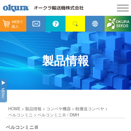
WEBで
製品情報
購入
製品情報
納入事例
コンベヤ機器
納入事例
メンテナンス
製品情報
コンベヤ機器を探す
全業種
カタログ／CAD
用途から探す
製造
会社情報
MENU
コンベヤ機器の技術情報
物流
会社情報
採用情報
HOME
>
製品情報
>
コンベヤ機器
>
軽搬送コンベヤ
>
ヒント集
飲料
代表あいさつ
ショールーム
ベルコンミニ
> ベルコンミニⅢ / DMH
GTPシステム
通販
ベルコンミニⅢ
企業理念
オークラミュージアム