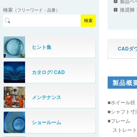
製品ペ
EasyPAL®（イージーパル）
ロボットパレタイザA400V
推奨脚
検索
（フリーワード・品番）
パーフェクトベヤー® / PV（スチール
オリプナー
メカ式パレタイザ
ロボットパレタイザAi1800Ⅱ-W
製）
コンベヤ機器 技術情報
検索
パーフェクトベヤー® / AP（アルミ
プルカッター®
PHC80S・PHC100S
製）
高速転換機
タテコン® / TC
ヒント集
PHC80L
CADダ
スタッカ&アンスタッカ
ガントレーパレタイザ
カタログ/ CAD
米袋自動投入装置
PHC350・PHC330
製品概
フローラック自動補充装置
PZC150・PZC110
メンテナンス
■ホイール径：
牛乳パック自動投入装置
DHC350
■シャフト寸
ターンコンベヤ
■フレーム
ショールーム
667
ストレー
マルチレーンダイバータ®