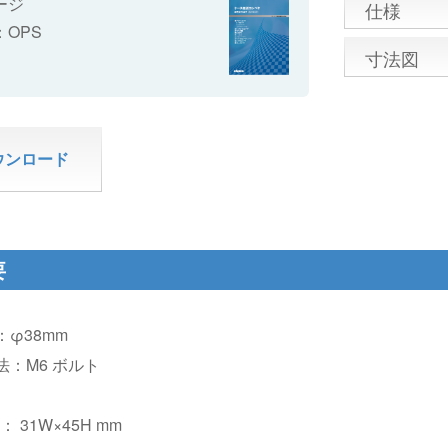
ージ
仕様
：
OPS
寸法図
ウンロード
要
φ38mm
法：M6 ボルト
ト：
31W×45H mm