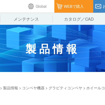
Global
WEBで購入
メンテナンス
カタログ／CAD
GTPシステム
製造
企業理念
仕
製品情報
ピッキングシステム
通販
オークラグループ
保
パレタイズ・デパレタイズシステム
オークラの取組み
バ
バーチカル装置（垂直搬送機）
周
>
製品情報
>
コンベヤ機器
>
グラビティコンベヤ
>
ホイールコ