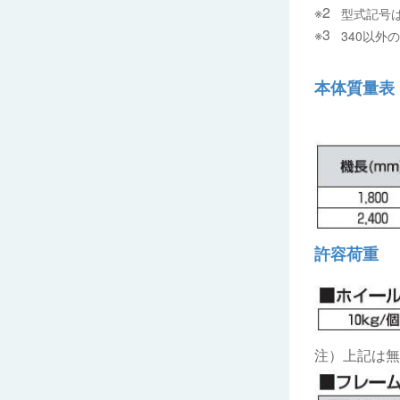
型式記号
340以
本体質量表
許容荷重
注）上記は無