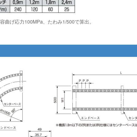
曲げ応力100MPa、たわみ1/500で算出。