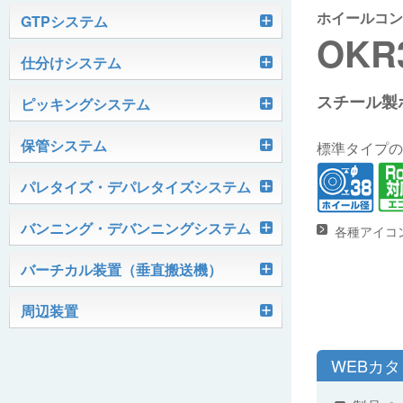
ホイールコン
軽搬送コンベヤ
GTPシステム
OKR
Skypod®（スカイポッド）
仕分けシステム
ケース搬送コンベヤ
ベルコンミニ
スチール製ホ
ユニソーター
ピッキングシステム
AGVシステム
グラビティコンベヤ
ファインコンベヤ
ユニコンV
PTIシステム
保管システム
ハイスピードソーター
標準タイプの
OKURUN® /TW300
モータローラ＆コンベヤ
マグネット駆動コンベヤ
ユニコンJr
ローラコンベヤ
Quick Shuttle®
パレタイズ・デパレタイズシステム
ピカトルシリーズ
ディスクソーター
マテハン機器
ジャブコン®
クールコンベヤ®Ⅱ
ホイールコンベヤ
モータローラ単体
ロボットパレタイザ
バンニング・デバンニングシステム
各種アイコ
HASS（ハズ）シリーズ
アングルソーター
生産終了品
プラスチックベルトコンベヤ
チェーン駆動ローラコンベヤ
フリーカーブコンベヤ
モータローラコンベヤ
オークラホッパー
トラックローダ「TL-2P」
バーチカル装置（垂直搬送機）
ビジョンパレタイズシステム
ロボットパレタイザAi1800Ⅱ-C
ピックティーチャシステム
クロスベルトソーター（汎用タイプ）
オークラ キャリーライン®
チェーン駆動ローラ単体
ポータブルクレーン
コンベヤ機器を探す
ミニパーフェ® / VCS-Z
周辺装置
伸縮ベルトコンベヤ
ビジョンデパレタイズシステム
ロボットパレタイザAi1800Ⅱ
絞り込み検索はこちら
バラピッキングロボットシステム
パレットコンベヤ
OKベルコン（スタンダードタイプ）
REO［RandomEasyOpener®］
ミニリフタ / FML
伸縮ローラコンベヤ
FastPicker®
ロボットパレタイザAi700
WEBカ
OKベルコン（トラフベルトタイプ）
用途から探す
ユニパック
ケースリフタ / LFK