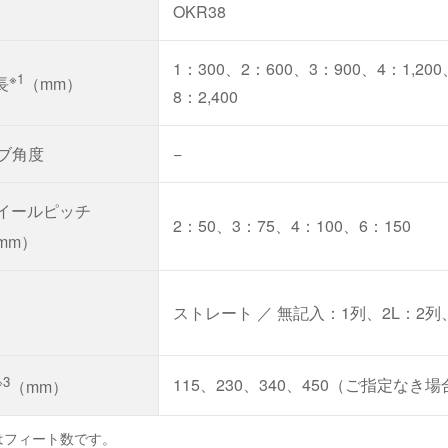
OKR38
1：300、2：600、3：900、4：1,200、
※1
長
（mm）
8：2,400
ブ角度
−
ホイールピッチ
2：50、3：75、4：100、6：150
mm）
ストレート ／ 無記入：1列、2L：2列
※3
115、230、340、450（ご指定なき
（mm）
はフィート数です。