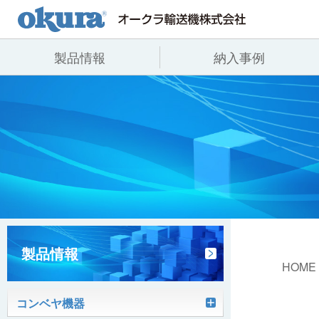
製品情報
納入事例
製品情報
納入事例
会社情報
コンベヤ機器
全業種
代表あいさつ
コンベヤ機器を探す
飲料
事業所一覧
用途から探す
沿革
コンベヤ機器の技術情報
ヒント集
製品情報
HOME
コンベヤ機器