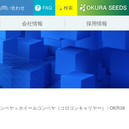
お問い合わせ
FAQ
検索
会社情報
採用情報
分けシステム
物流
会社概要
管システム
食品
事業紹介
ンニング・デバンニングシステム
辺機器
ンベヤ
> ホイールコンベヤ（コロコンキャリヤー） / OKR38