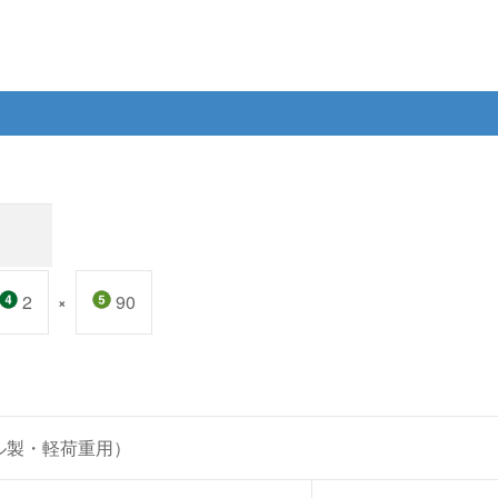
2
90
×
ール製・軽荷重用）