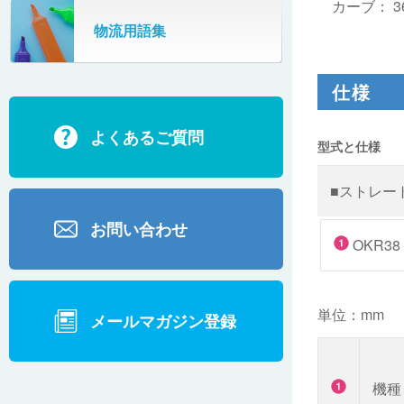
カーブ：
3
SR802
物流用語集
カーゴタイザ
ECD500A・ECD800・ECD1500
仕様
ECD2700
よくあるご質問
BD200・BD1000
型式と仕様
■ストレー
お問い合わせ
OKR38
単位：mm
メールマガジン登録
機種