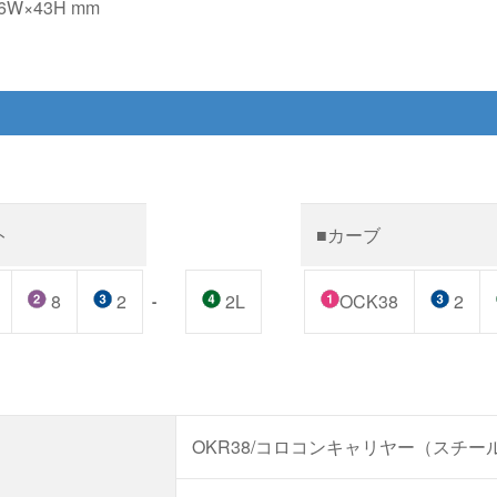
6W×43H mm
ト
■カーブ
8
2
2L
OCK38
2
-
OKR38/コロコンキャリヤー（スチ