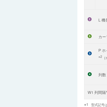
L 機
カー
P 
※2
（
列数
W1 列間隔
型式記号