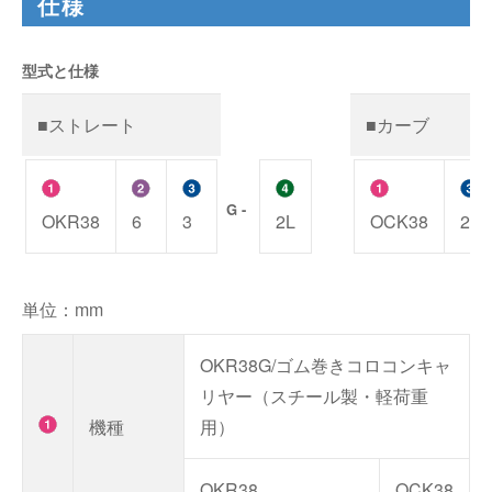
仕様
型式と仕様
■ストレート
■カーブ
G -
OKR38
6
3
2L
OCK38
2
単位：mm
OKR38G/ゴム巻きコロコンキャ
リヤー（スチール製・軽荷重
機種
用）
OKR38
OCK38