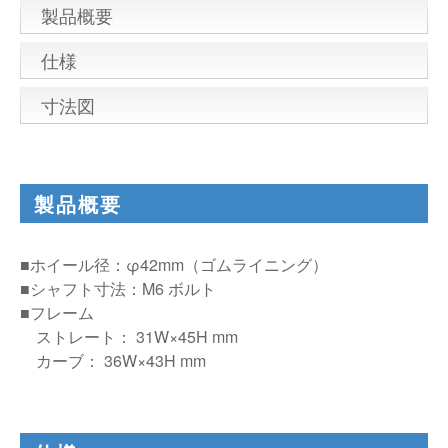
製品概要
仕様
寸法図
製品概要
■ホイール径：φ42mm（ゴムライニング）
■シャフト寸法：M6 ボルト
■フレーム
ストレート：
31W×45H mm
カーブ：
36W×43H mm