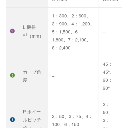
1：300、2：600、
3：900、4：1,200、
L 機長
5：1,500、6：
−
※1
（mm）
1,800、7：2,100、
8：2,400
45：
カーブ角
45°、
−
度
90：
90°
2：
P ホイー
50、
2：50、3：75、4：
ルピッチ
3：
100、6：150
※2