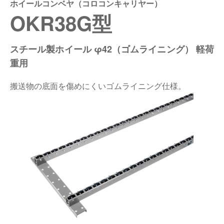
ホイールコンベヤ（コロコンキャリヤー）
OKR38G型
仕分けシステム
食品
会社概要
新着情報
ピッキングシステム
事業所一覧
スチール製ホイール φ42（ゴムライニング） 軽荷
生産終了品
重用
保管システム
オークラグループ
物流用語集
搬送物の底面を傷めにくいゴムライニング仕様。
パレタイズ・デパレタイズシステム
事業紹介
オークラ育英財団
バンニング・デバンニングシステム
沿革
プライバシーポリシー
バーチカル装置（垂直搬送機）
オークラの取組み
サイトポリシー
周辺機器