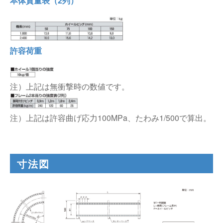
本体質量表（2列）
許容荷重
注）上記は無衝撃時の数値です。
注）上記は許容曲げ応力100MPa、たわみ1/500で算出。
寸法図