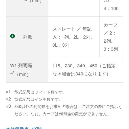
75、
（mm）
4：100
カーブ
ストレート ／ 無記
／ 2：
列数
入：1列、2L：2列、
2列、
3L：3列
3：3列
W1 列間隔
115、230、340、450（ご指定
※3
なき場合は340になります）
（mm）
型式記号はフィート数です。
型式記号はインチ数です。
340以外の列間隔をお求めの場合は、ご注文の際にご指示く
ださい。なお、カーブは列間隔の変更ができません。