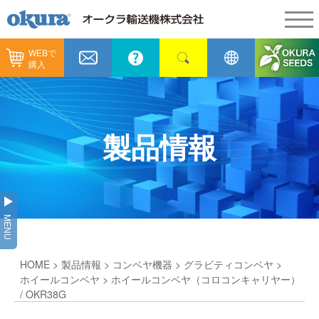
WEBで
製品情報
購入
製品情報
納入事例
コンベヤ機器
納入事例
メンテナンス
製品情報
コンベヤ機器を探す
全業種
カタログ／CAD
用途から探す
製造
会社情報
MENU
コンベヤ機器の技術情報
物流
会社情報
採用情報
HOME
>
製品情報
>
コンベヤ機器
>
グラビティコンベヤ
>
ヒント集
飲料
代表あいさつ
ショールーム
ホイールコンベヤ
> ホイールコンベヤ（コロコンキャリヤー）
/ OKR38G
GTPシステム
通販
企業理念
オークラミュージアム