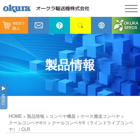
WEBで
製品情報
購入
製品情報
納入事例
コンベヤ機器
納入事例
メンテナンス
製品情報
コンベヤ機器を探す
全業種
カタログ／CAD
用途から探す
製造
会社情報
MENU
コンベヤ機器の技術情報
物流
会社情報
採用情報
HOME
>
製品情報
>
コンベヤ機器
>
ケース搬送コンベヤ
>
ヒント集
飲料
代表あいさつ
ショールーム
クールコンベヤ®Ⅱ
> クールコンベヤII（ラインドライブコンベ
ヤ） / CLR
GTPシステム
通販
企業理念
オークラミュージアム