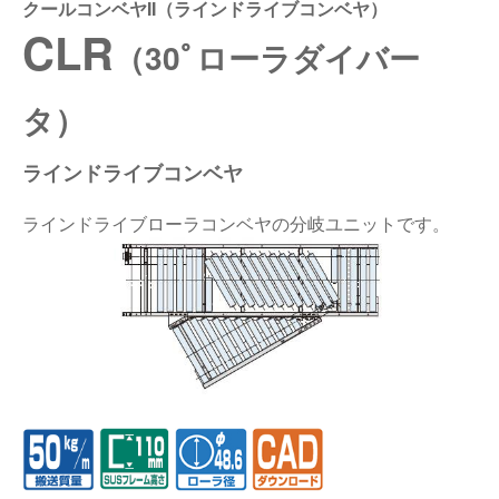
クールコンベヤII（ラインドライブコンベヤ）
CLR
仕分けシステム
食品
会社概要
（30ﾟローラダイバー
新着情報
ピッキングシステム
事業所一覧
生産終了品
タ）
保管システム
オークラグループ
物流用語集
ラインドライブコンベヤ
パレタイズ・デパレタイズシステム
事業紹介
ラインドライブローラコンベヤの分岐ユニットです。
オークラ育英財団
バンニング・デバンニングシステム
沿革
プライバシーポリシー
バーチカル装置（垂直搬送機）
オークラの取組み
サイトポリシー
周辺機器