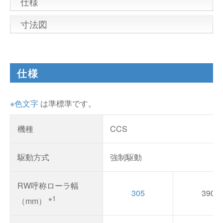
仕様
寸法図
仕様
※色文字
は準標準です。
機種
CCS
駆動方式
強制駆動
RW呼称ローラ幅
305
390
※1
（mm）