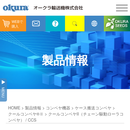
WEBで
製品情報
購入
製品情報
納入事例
コンベヤ機器
納入事例
メンテナンス
製品情報
コンベヤ機器を探す
全業種
カタログ／CAD
用途から探す
製造
会社情報
MENU
コンベヤ機器の技術情報
物流
会社情報
採用情報
HOME
>
製品情報
>
コンベヤ機器
>
ケース搬送コンベヤ
>
ヒント集
飲料
代表あいさつ
ショールーム
クールコンベヤ®Ⅱ
> クールコンベヤII（チェーン駆動ローラコ
ンベヤ） / CCS
GTPシステム
通販
企業理念
オークラミュージアム