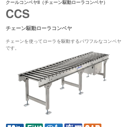
クールコンベヤII（チェーン駆動ローラコンベヤ）
CCS
仕分けシステム
食品
会社概要
新着情報
ピッキングシステム
事業所一覧
チェーン駆動ローラコンベヤ
生産終了品
保管システム
オークラグループ
チェーンを使ってローラを駆動するパワフルなコンベヤ
物流用語集
です。
パレタイズ・デパレタイズシステム
事業紹介
オークラ育英財団
バンニング・デバンニングシステム
沿革
プライバシーポリシー
バーチカル装置（垂直搬送機）
オークラの取組み
サイトポリシー
周辺機器