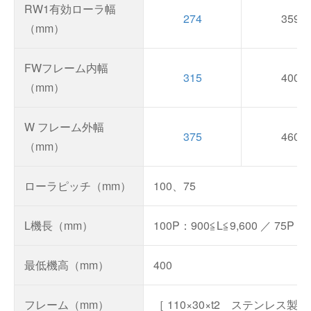
RW1有効ローラ幅
274
359
（mm）
FWフレーム内幅
315
400
（mm）
W フレーム外幅
375
460
（mm）
ローラピッチ（mm）
100、75
L機長（mm）
100P：900≦L≦9,600 ／ 75P：9
最低機高（mm）
400
フレーム（mm）
［ 110×30×t2 ステンレス製