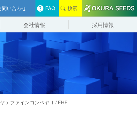
お問い合わせ
FAQ
検索
会社情報
採用情報
分けシステム
物流
会社概要
管システム
食品
事業紹介
ンニング・デバンニングシステム
辺機器
ヤ
> ファインコンベヤⅡ / FHF