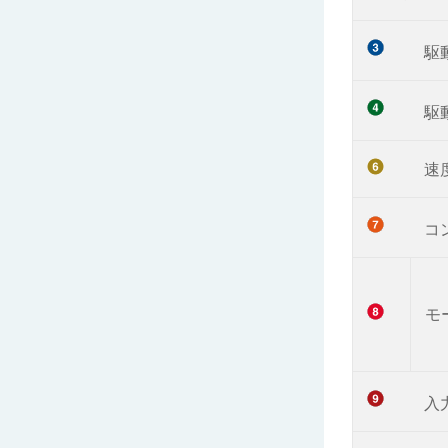
駆
駆
速
コ
モ
入