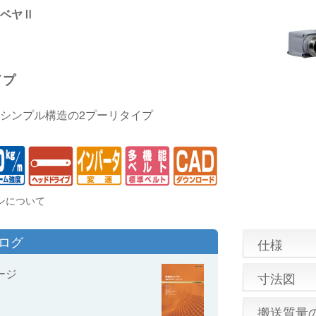
ベヤⅡ
イプ
シンプル構造の2プーリタイプ
ンについて
タログ
仕様
ージ
寸法図
搬送質量