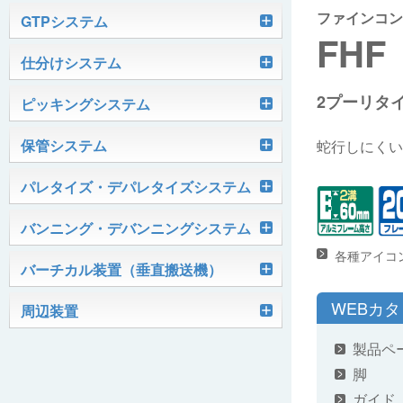
ファインコン
軽搬送コンベヤ
GTPシステム
FHF
Skypod®（スカイポッド）
仕分けシステム
ケース搬送コンベヤ
ベルコンミニ
2プーリタ
ユニソーター
ピッキングシステム
AGVシステム
グラビティコンベヤ
ファインコンベヤ
ユニコンV
PTIシステム
保管システム
蛇行しにくい
ハイスピードソーター
OKURUN® /TW300
モータローラ＆コンベヤ
マグネット駆動コンベヤ
ユニコンJr
ローラコンベヤ
Quick Shuttle®
パレタイズ・デパレタイズシステム
ピカトルシリーズ
ディスクソーター
マテハン機器
ジャブコン®
クールコンベヤ®Ⅱ
ホイールコンベヤ
モータローラ単体
ロボットパレタイザ
バンニング・デバンニングシステム
HASS（ハズ）シリーズ
アングルソーター
生産終了品
プラスチックベルトコンベヤ
チェーン駆動ローラコンベヤ
フリーカーブコンベヤ
モータローラコンベヤ
オークラホッパー
各種アイコ
トラックローダ「TL-2P」
バーチカル装置（垂直搬送機）
ビジョンパレタイズシステム
ロボットパレタイザAi1800Ⅱ-C
ピックティーチャシステム
クロスベルトソーター（汎用タイプ）
オークラ キャリーライン®
チェーン駆動ローラ単体
ポータブルクレーン
コンベヤ機器を探す
WEBカ
ミニパーフェ® / VCS-Z
周辺装置
伸縮ベルトコンベヤ
ビジョンデパレタイズシステム
ロボットパレタイザAi1800Ⅱ
絞り込み検索はこちら
バラピッキングロボットシステム
パレットコンベヤ
OKベルコン（スタンダードタイプ）
製品ペ
REO［RandomEasyOpener®］
ミニリフタ / FML
伸縮ローラコンベヤ
FastPicker®
ロボットパレタイザAi700
脚
OKベルコン（トラフベルトタイプ）
用途から探す
ユニパック
ガイド
ケースリフタ / LFK