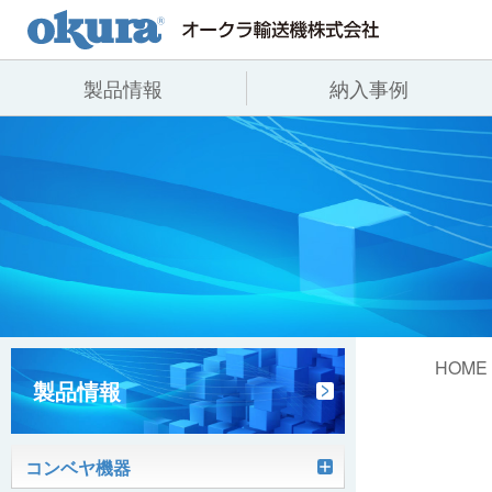
製品情報
納入事例
製品情報
納入事例
会社情報
コンベヤ機器
全業種
代表あいさつ
コンベヤ機器を探す
飲料
事業所一覧
用途から探す
沿革
コンベヤ機器の技術情報
ヒント集
HOME
製品情報
コンベヤ機器