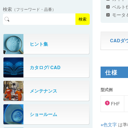
EasyPAL®（イージーパル）
ロボットパレタイザA400V
ベルト
検索
（フリーワード・品番）
パーフェクトベヤー® / PV（スチール
オリプナー
モータ
メカ式パレタイザ
ロボットパレタイザAi1800Ⅱ-W
製）
コンベヤ機器 技術情報
検索
パーフェクトベヤー® / AP（アルミ
プルカッター®
PHC80S・PHC100S
製）
CADダ
高速転換機
タテコン® / TC
ヒント集
PHC80L
スタッカ&アンスタッカ
ガントレーパレタイザ
カタログ/ CAD
米袋自動投入装置
仕様
PHC350・PHC330
フローラック自動補充装置
PZC150・PZC110
型式例
メンテナンス
牛乳パック自動投入装置
DHC350
FHF
ターンコンベヤ
ショールーム
667
※色文字
は準
マルチレーンダイバータ®