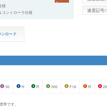
仕様
速度記号
＆コントローラ仕様
ウンロード
30
H
R
300
F16
R
2
標準です。