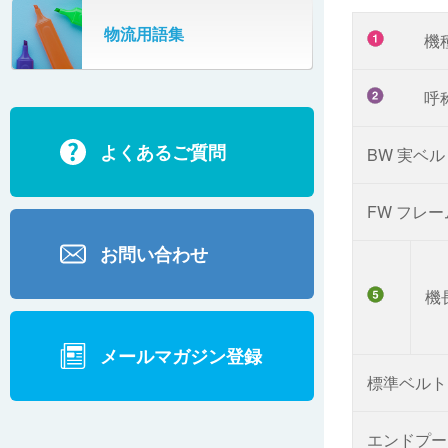
SR802
物流用語集
機
カーゴタイザ
ECD500A・ECD800・ECD1500
呼
ECD2700
よくあるご質問
BW 実ベ
BD200・BD1000
FW フレ
お問い合わせ
機
メールマガジン登録
標準ベルト
エンドプー