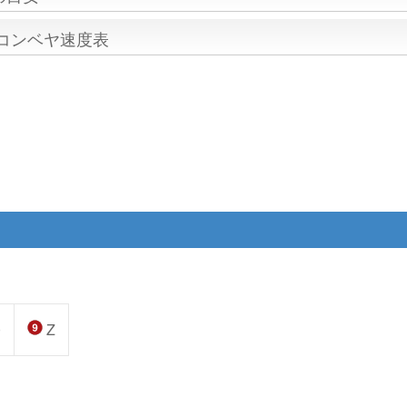
/コンベヤ速度表
0
Z