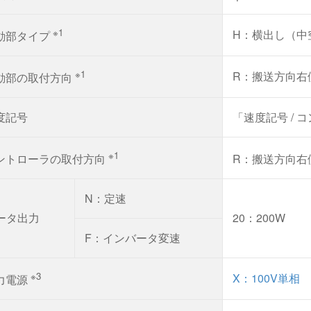
※1
H：横出し（中
動部タイプ
※1
R：搬送方向右
動部の取付方向
度記号
「速度記号 /
※1
ントローラの取付方向
R：搬送方向右
N：定速
ータ出力
20：200W
F：インバータ変速
※3
X：100V単相
力電源