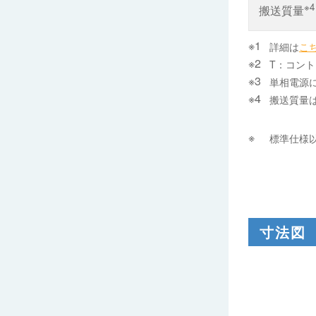
※4
搬送質量
詳細は
こ
T：コント
単相電源
搬送質量
標準仕様
寸法図