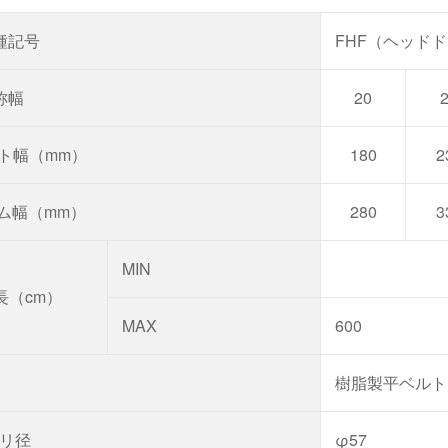
種記号
FHF（ヘッドド
称幅
20
ルト幅（mm）
180
2
ーム幅（mm）
280
3
MIN
長（cm）
MAX
600
樹脂製平ベルト
リ径
φ57