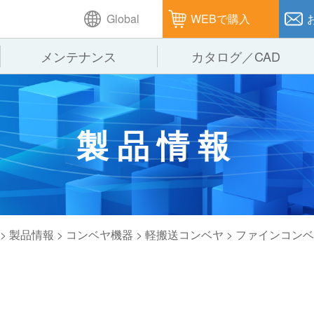
Global
WEBで購入
メンテナンス
カタログ／CAD
GTPシステム
製造
企業理念
仕
製品情報
ピッキングシステム
通販
オークラグループ
保
パレタイズ・デパレタイズシステム
オークラの取組み
バ
バーチカル装置（垂直搬送機）
周
>
製品情報
>
コンベヤ機器
>
軽搬送コンベヤ
>
ファインコンベ