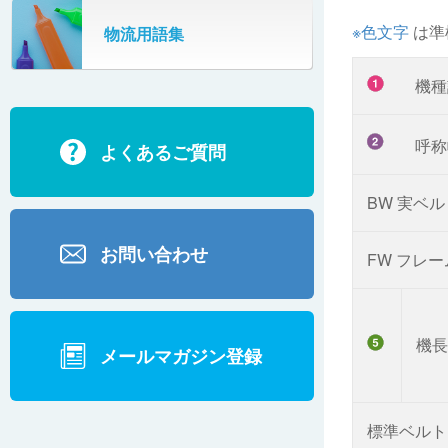
SR802
※色文字
は準
物流用語集
カーゴタイザ
ECD500A・ECD800・ECD1500
機種
ECD2700
呼
よくあるご質問
BD200・BD1000
BW 実ベ
お問い合わせ
FW フレ
機長
メールマガジン登録
標準ベルト