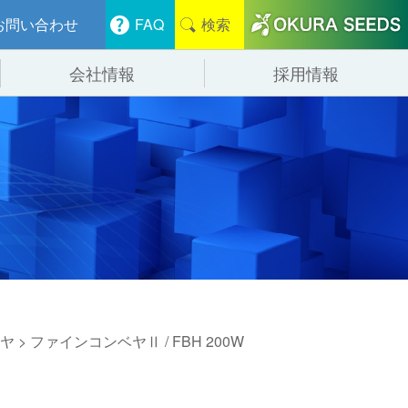
お問い合わせ
FAQ
検索
会社情報
採用情報
分けシステム
物流
会社概要
管システム
食品
事業紹介
ンニング・デバンニングシステム
辺機器
ヤ
> ファインコンベヤⅡ / FBH 200W