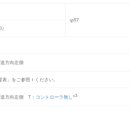
）
φ57
00）
搬送方向左側
速度表」をご参照ｌください。
※3
搬送方向左側
T：コントローラ無し