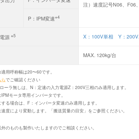
タ出力
注）速度記号N06、F06
※4
P：IPM変速
※5
X：100V単相 Y：20
電源
MAX. 120kg/台
適用呼称幅は20〜60です。
ちら
でご確認ください
ローラ無しは、N：定速の入力電源Z：200V三相のみ適用します。
IPMモータ専用インバータです。
にする場合は、F：インバータ変速のみ適用します。
は速度により変動します。「搬送質量の目安」をご参照ください。
以外のものも製作いたしますのでご相談ください。