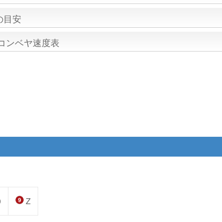
の目安
/コンベヤ速度表
0
Z