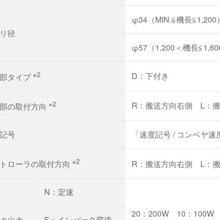
φ34（MIN.≦機長≦1,200
リ径
φ57（1,200＜機長≦1,6
※2
D：下付き
動部タイプ
※2
R：搬送方向右側 L：
部の取付方向
記号
「速度記号 / コンベヤ
※2
トローラの取付方向
R：搬送方向右側 L：
N：定速
20：200W 10：100W
F：インバータ変速