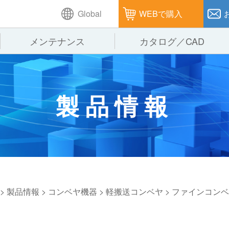
Global
WEBで購入
メンテナンス
カタログ／CAD
GTPシステム
製造
企業理念
仕
製品情報
ピッキングシステム
通販
オークラグループ
保
パレタイズ・デパレタイズシステム
オークラの取組み
バ
バーチカル装置（垂直搬送機）
周
>
製品情報
>
コンベヤ機器
>
軽搬送コンベヤ
>
ファインコンベ