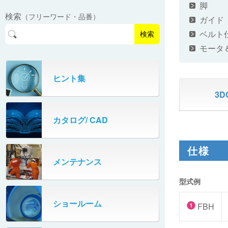
EasyPAL®（イージーパル）
ロボットパレタイザA400V
脚
検索
（フリーワード・品番）
パーフェクトベヤー® / PV（スチール
ガイド
オリプナー
メカ式パレタイザ
ロボットパレタイザAi1800Ⅱ-W
製）
コンベヤ機器 技術情報
ベルト
検索
パーフェクトベヤー® / AP（アルミ
プルカッター®
モータ
PHC80S・PHC100S
製）
高速転換機
タテコン® / TC
ヒント集
PHC80L
3D
スタッカ&アンスタッカ
ガントレーパレタイザ
カタログ/ CAD
米袋自動投入装置
PHC350・PHC330
フローラック自動補充装置
仕様
PZC150・PZC110
メンテナンス
牛乳パック自動投入装置
DHC350
型式例
ターンコンベヤ
ショールーム
667
FBH
マルチレーンダイバータ®