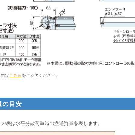
断面は
こちら
をご参照ください。
量の目安
フ/表は水平分散荷重時の搬送質量を表します。