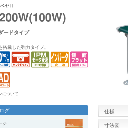
ベヤⅡ
200W(100W)
ダードタイプ
タを搭載した強力タイプ。
ンについて
タログ
仕様
ージ
寸法図