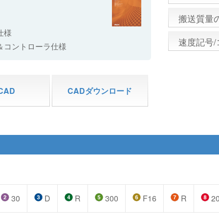
搬送質量
仕様
速度記号
＆コントローラ仕様
CAD
CADダウンロード
30
D
R
300
F16
R
2