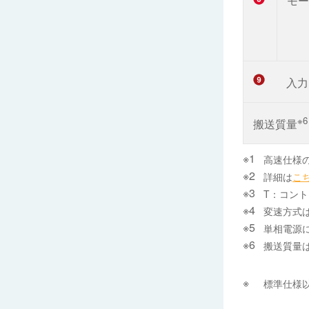
モー
入力
※6
搬送質量
高速仕様の
詳細は
こ
T：コント
変速方式は
単相電源
搬送質量
標準仕様