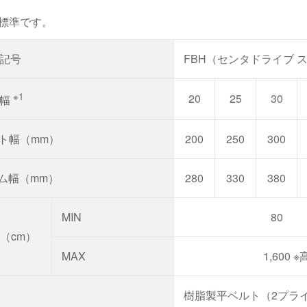
標準です。
記号
FBH（センタドライブ 
※1
20
25
30
称幅
ルト幅（mm）
200
250
300
ーム幅（mm）
280
330
380
MIN
80
（cm）
MAX
1,600 
樹脂製平ベルト（2プライ