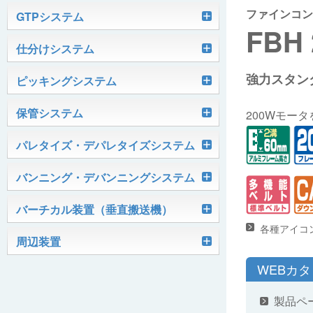
ファインコン
軽搬送コンベヤ
GTPシステム
FBH 
Skypod®（スカイポッド）
仕分けシステム
ケース搬送コンベヤ
ベルコンミニ
強力スタン
ユニソーター
ピッキングシステム
AGVシステム
グラビティコンベヤ
ファインコンベヤ
ユニコンV
PTIシステム
保管システム
ハイスピードソーター
200Wモー
OKURUN® /TW300
モータローラ＆コンベヤ
マグネット駆動コンベヤ
ユニコンJr
ローラコンベヤ
Quick Shuttle®
パレタイズ・デパレタイズシステム
ピカトルシリーズ
ディスクソーター
マテハン機器
ジャブコン®
クールコンベヤ®Ⅱ
ホイールコンベヤ
モータローラ単体
ロボットパレタイザ
バンニング・デバンニングシステム
HASS（ハズ）シリーズ
アングルソーター
生産終了品
プラスチックベルトコンベヤ
チェーン駆動ローラコンベヤ
フリーカーブコンベヤ
モータローラコンベヤ
オークラホッパー
トラックローダ「TL-2P」
バーチカル装置（垂直搬送機）
ビジョンパレタイズシステム
ロボットパレタイザAi1800Ⅱ-C
ピックティーチャシステム
クロスベルトソーター（汎用タイプ）
オークラ キャリーライン®
チェーン駆動ローラ単体
ポータブルクレーン
各種アイコ
コンベヤ機器を探す
ミニパーフェ® / VCS-Z
周辺装置
伸縮ベルトコンベヤ
ビジョンデパレタイズシステム
ロボットパレタイザAi1800Ⅱ
絞り込み検索はこちら
バラピッキングロボットシステム
パレットコンベヤ
OKベルコン（スタンダードタイプ）
WEBカ
REO［RandomEasyOpener®］
ミニリフタ / FML
伸縮ローラコンベヤ
FastPicker®
ロボットパレタイザAi700
OKベルコン（トラフベルトタイプ）
用途から探す
製品ペ
ユニパック
ケースリフタ / LFK