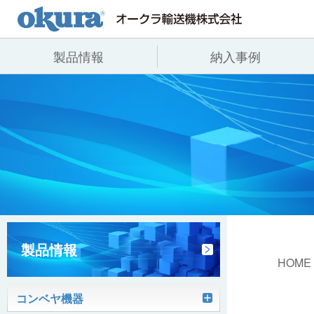
製品情報
納入事例
製品情報
納入事例
会社情報
コンベヤ機器
全業種
代表あいさつ
コンベヤ機器を探す
飲料
事業所一覧
用途から探す
沿革
コンベヤ機器の技術情報
ヒント集
製品情報
HOME
コンベヤ機器