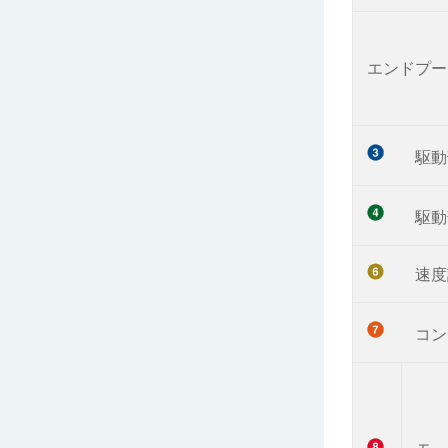
エンドプー
駆
駆動
速度
コン