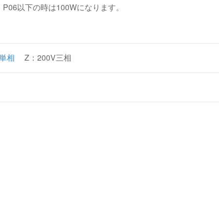
、P06以下の時は100Wになります。
0V単相
Z：200V三相