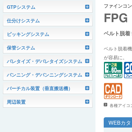
ファインコン
軽搬送コンベヤ
GTPシステム
FPG
Skypod®（スカイポッド）
仕分けシステム
ケース搬送コンベヤ
ベルコンミニ
ベルト脱着
ユニソーター
ピッキングシステム
AGVシステム
グラビティコンベヤ
ファインコンベヤ
ユニコンV
PTIシステム
保管システム
ハイスピードソーター
ベルト脱着機
OKURUN® /TW300
モータローラ＆コンベヤ
マグネット駆動コンベヤ
ユニコンJr
ローラコンベヤ
が容易に。
Quick Shuttle®
パレタイズ・デパレタイズシステム
ピカトルシリーズ
ディスクソーター
マテハン機器
ジャブコン®
クールコンベヤ®Ⅱ
ホイールコンベヤ
モータローラ単体
ロボットパレタイザ
バンニング・デバンニングシステム
HASS（ハズ）シリーズ
アングルソーター
生産終了品
プラスチックベルトコンベヤ
チェーン駆動ローラコンベヤ
フリーカーブコンベヤ
モータローラコンベヤ
オークラホッパー
トラックローダ「TL-2P」
バーチカル装置（垂直搬送機）
ビジョンパレタイズシステム
ロボットパレタイザAi1800Ⅱ-C
ピックティーチャシステム
クロスベルトソーター（汎用タイプ）
オークラ キャリーライン®
チェーン駆動ローラ単体
ポータブルクレーン
コンベヤ機器を探す
ミニパーフェ® / VCS-Z
周辺装置
伸縮ベルトコンベヤ
ビジョンデパレタイズシステム
ロボットパレタイザAi1800Ⅱ
絞り込み検索はこちら
各種アイコ
バラピッキングロボットシステム
パレットコンベヤ
OKベルコン（スタンダードタイプ）
REO［RandomEasyOpener®］
ミニリフタ / FML
伸縮ローラコンベヤ
FastPicker®
ロボットパレタイザAi700
WEBカ
OKベルコン（トラフベルトタイプ）
用途から探す
ユニパック
ケースリフタ / LFK