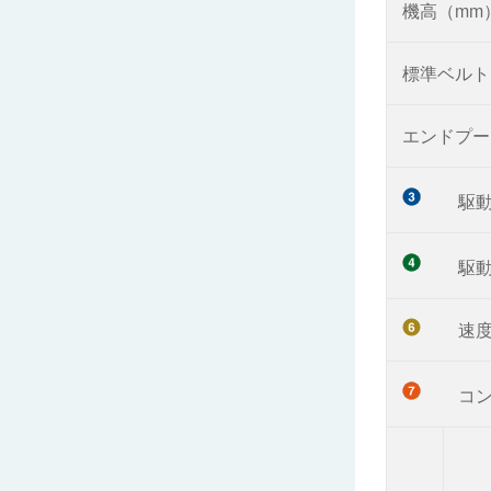
機高（mm
標準ベルト
エンドプー
駆
駆
速
コ