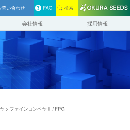
お問い合わせ
FAQ
検索
会社情報
採用情報
分けシステム
物流
会社概要
管システム
食品
事業紹介
ンニング・デバンニングシステム
辺機器
ヤ
> ファインコンベヤⅡ / FPG