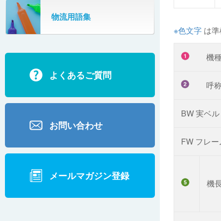
SR802
物流用語集
カーゴタイザ
ECD500A・ECD800・ECD1500
※色文字
は準
ECD2700
機
よくあるご質問
BD200・BD1000
呼
BW 実ベル
お問い合わせ
FW フレ
メールマガジン登録
機長