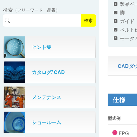
EasyPAL®（イージーパル）
ロボットパレタイザA400V
製品ペ
検索
（フリーワード・品番）
パーフェクトベヤー® / PV（スチール
脚
オリプナー
メカ式パレタイザ
ロボットパレタイザAi1800Ⅱ-W
製）
コンベヤ機器 技術情報
ガイド
検索
パーフェクトベヤー® / AP（アルミ
プルカッター®
ベルト
PHC80S・PHC100S
製）
モータ
高速転換機
タテコン® / TC
ヒント集
PHC80L
スタッカ&アンスタッカ
ガントレーパレタイザ
CADダ
カタログ/ CAD
米袋自動投入装置
PHC350・PHC330
フローラック自動補充装置
PZC150・PZC110
メンテナンス
仕様
牛乳パック自動投入装置
DHC350
型式例
ターンコンベヤ
ショールーム
667
FPG
マルチレーンダイバータ®