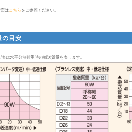
断面は
こちら
をご参照ください。
量の目安
/表は水平分散荷重時の搬送質量を表します。