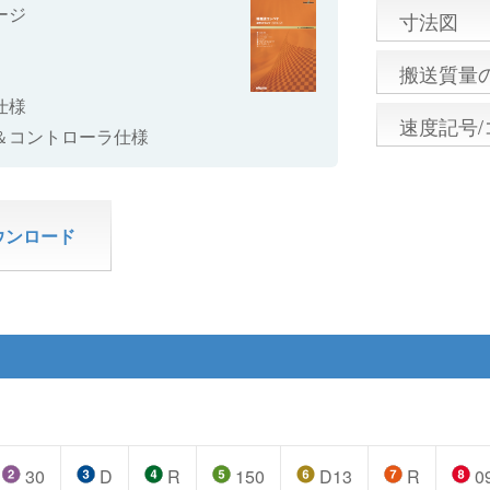
ージ
寸法図
搬送質量
仕様
速度記号
＆コントローラ仕様
ウンロード
30
D
R
150
D13
R
0