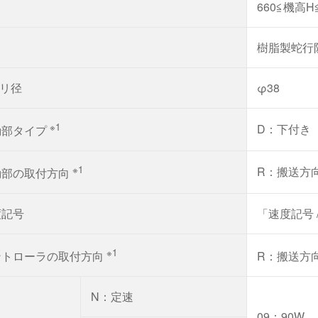
）
660≦機高H≦
樹脂製蛇行
リ径
φ38
※1
D：下付き
動部タイプ
※1
R：搬送方
動部の取付方向
度記号
「速度記号
※1
ントローラの取付方向
R：搬送方
N：定速
09：90W