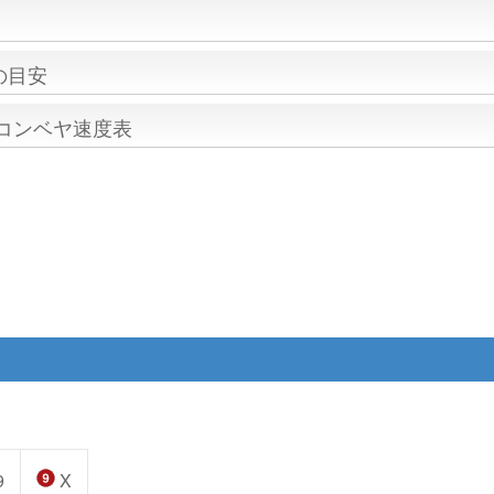
の目安
/コンベヤ速度表
9
X