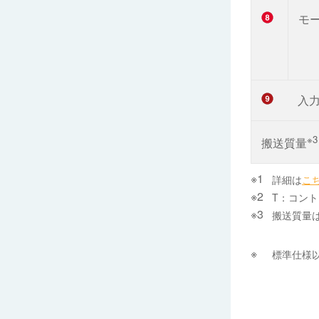
モ
入
※3
搬送質量
詳細は
こ
T：コント
搬送質量
標準仕様