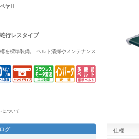
ベヤⅡ
 蛇行レスタイプ
構を標準装備。 ベルト清掃やメンテナンス
ンについて
タログ
仕様