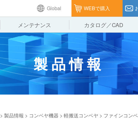
Global
WEBで購入
メンテナンス
カタログ／CAD
GTPシステム
製造
企業理念
仕
製品情報
ピッキングシステム
通販
オークラグループ
保
パレタイズ・デパレタイズシステム
オークラの取組み
バ
バーチカル装置（垂直搬送機）
周
>
製品情報
>
コンベヤ機器
>
軽搬送コンベヤ
>
ファインコンベ