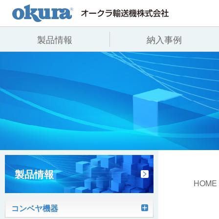
製品情報
納入事例
製品情報
納入事例
会社情報
コンベヤ機器
全業種
代表あいさつ
コンベヤ機器を探す
飲料
事業所一覧
用途から探す
沿革
コンベヤ機器の技術情報
ヒント集
製品情報
HOME
コンベヤ機器