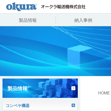
製品情報
納入事例
製品情報
納入事例
会社情報
コンベヤ機器
全業種
代表あいさつ
コンベヤ機器を探す
飲料
事業所一覧
用途から探す
沿革
コンベヤ機器の技術情報
ヒント集
製品情報
HOME
コンベヤ機器