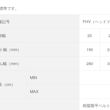
標準です。
種記号
FHV（ヘッド
称幅
20
ルト幅（mm）
190
2
ーム幅（mm）
280
3
MIN
長（cm）
MAX
樹脂製平ベルト