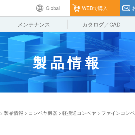
Global
WEBで購入
メンテナンス
カタログ／CAD
GTPシステム
製造
企業理念
仕
製品情報
ピッキングシステム
通販
オークラグループ
保
パレタイズ・デパレタイズシステム
オークラの取組み
バ
バーチカル装置（垂直搬送機）
周
>
製品情報
>
コンベヤ機器
>
軽搬送コンベヤ
>
ファインコンベ