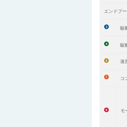
エンドプー
駆
駆
速
コ
モ