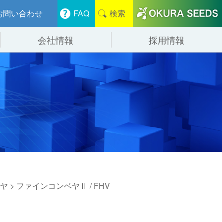
お問い合わせ
FAQ
検索
会社情報
採用情報
分けシステム
物流
会社概要
管システム
食品
事業紹介
ンニング・デバンニングシステム
辺機器
ヤ
> ファインコンベヤⅡ / FHV