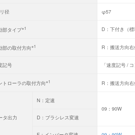
リ径
φ57
※1
D：下付き（標
動部タイプ
※1
R：搬送方向右
動部の取付方向
度記号
「速度記号 /
※1
ントローラの取付方向
R：搬送方向右
N：定速
09：90W
ータ出力
D：ブラシレス変速
F：インバータ変速
09：90W