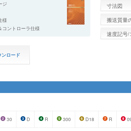
ージ
寸法図
搬送質量
仕様
＆コントローラ仕様
速度記号
ウンロード
30
D
R
300
D18
R
0