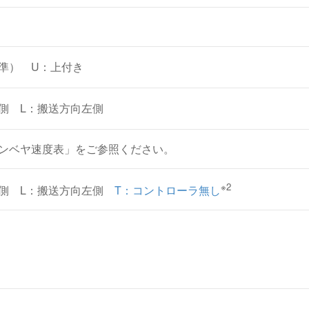
準） U：上付き
側 L：搬送方向左側
 コンベヤ速度表」をご参照ください。
※2
側 L：搬送方向左側
T：コントローラ無し