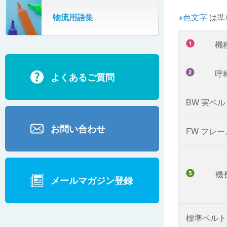
SR802
物流用語集
※色文字
は準
カーゴタイザ
ECD500A・ECD800・ECD1500
機
ECD2700
呼
よくあるご質問
BD200・BD1000
BW 実ベ
お問い合わせ
FW フレ
機
メールマガジン登録
標準ベルト