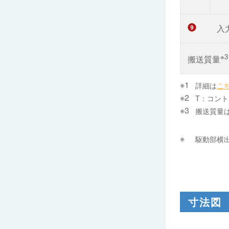
入
※3
搬送質量
詳細は
こ
T：コント
搬送質量
駆動部横
寸法図