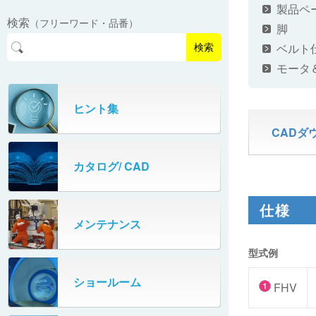
EasyPAL®（イージーパル）
ロボットパレタイザA400V
製品ペ
検索
（フリーワード・品番）
パーフェクトベヤー® / PV（スチール
脚
オリプナー
メカ式パレタイザ
ロボットパレタイザAi1800Ⅱ-W
製）
コンベヤ機器 技術情報
ベルト
検索
パーフェクトベヤー® / AP（アルミ
プルカッター®
モータ
PHC80S・PHC100S
製）
高速転換機
タテコン® / TC
ヒント集
PHC80L
CADダ
スタッカ&アンスタッカ
ガントレーパレタイザ
カタログ/ CAD
米袋自動投入装置
PHC350・PHC330
フローラック自動補充装置
仕様
PZC150・PZC110
メンテナンス
牛乳パック自動投入装置
DHC350
型式例
ターンコンベヤ
ショールーム
667
FHV
マルチレーンダイバータ®