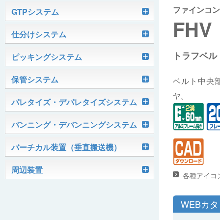
ファインコン
軽搬送コンベヤ
GTPシステム
FHV
Skypod®（スカイポッド）
仕分けシステム
ケース搬送コンベヤ
ベルコンミニ
トラフベル
ユニソーター
ピッキングシステム
AGVシステム
グラビティコンベヤ
ファインコンベヤ
ユニコンV
PTIシステム
保管システム
ハイスピードソーター
ベルト中央
OKURUN® /TW300
モータローラ＆コンベヤ
マグネット駆動コンベヤ
ユニコンJr
ローラコンベヤ
ヤ。
Quick Shuttle®
パレタイズ・デパレタイズシステム
ピカトルシリーズ
ディスクソーター
マテハン機器
ジャブコン®
クールコンベヤ®Ⅱ
ホイールコンベヤ
モータローラ単体
ロボットパレタイザ
バンニング・デバンニングシステム
HASS（ハズ）シリーズ
アングルソーター
生産終了品
プラスチックベルトコンベヤ
チェーン駆動ローラコンベヤ
フリーカーブコンベヤ
モータローラコンベヤ
オークラホッパー
トラックローダ「TL-2P」
バーチカル装置（垂直搬送機）
ビジョンパレタイズシステム
ロボットパレタイザAi1800Ⅱ-C
ピックティーチャシステム
クロスベルトソーター（汎用タイプ）
オークラ キャリーライン®
チェーン駆動ローラ単体
ポータブルクレーン
コンベヤ機器を探す
ミニパーフェ® / VCS-Z
周辺装置
伸縮ベルトコンベヤ
ビジョンデパレタイズシステム
ロボットパレタイザAi1800Ⅱ
絞り込み検索はこちら
各種アイコ
バラピッキングロボットシステム
パレットコンベヤ
OKベルコン（スタンダードタイプ）
REO［RandomEasyOpener®］
ミニリフタ / FML
伸縮ローラコンベヤ
FastPicker®
ロボットパレタイザAi700
WEBカ
OKベルコン（トラフベルトタイプ）
用途から探す
ユニパック
ケースリフタ / LFK