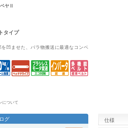
ベヤⅡ
トタイプ
部を凹ませた、バラ物搬送に最適なコンベ
ンについて
タログ
仕様