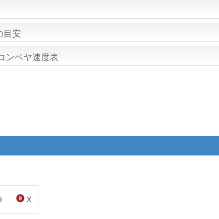
の目安
/コンベヤ速度表
9
X