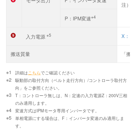
F：インバータ変速
モータ出力
注）速
※4
P：IPM変速
※5
X：1
入力電源
搬送質量
「搬送
詳細は
こちら
でご確認ください
駆動部の取付方向（ベルト走行方向）/コントローラ取付方
向」をご参照ください。
T：コントローラ無しは、N：定速の入力電源Z：200V三相
のみ適用します。
変速方式はIPMモータ専用インバータです。
単相電源にする場合は、F：インバータ変速のみ適用しま
す。