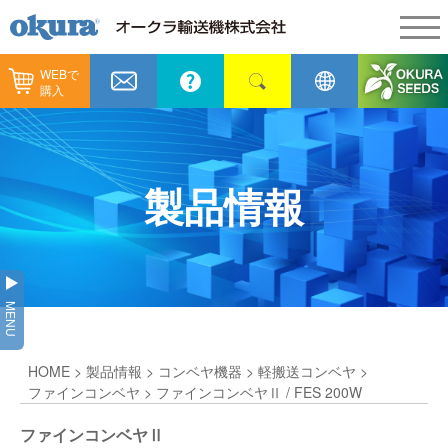
WEBで
製品情報
購入
製品情報
納入事例
コンベヤ機器
納入事例
メンテナンス
製品情報
コンベヤ機器を探す
全業種
カタログ／CAD
用途から探す
製造
会社情報
MENU
コンベヤ機器の技術情報
物流
会社情報
採用情報
HOME
>
製品情報
>
コンベヤ機器
>
軽搬送コンベヤ
>
ヒント集
飲料
代表あいさつ
ショールーム
ファインコンベヤ
> ファインコンベヤⅡ / FES 200W
GTPシステム
通販
ファインコンベヤⅡ
企業理念
オークラミュージアム