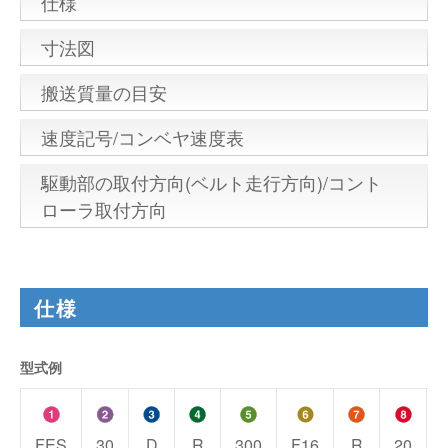
仕様
寸法図
搬送質量の目安
速度記号/コンベヤ速度表
駆動部の取付方向(ベルト走行方向)/コント
ローラ取付方向
仕様
型式例
FES
30
D
R
300
F16
R
20