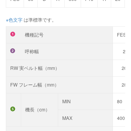
※色文字
は準標準です。
機種記号
FES
呼称幅
20
RW 実ベルト幅（mm）
205
FW フレーム幅（mm）
280
MIN
80
機長（cm）
MAX
400