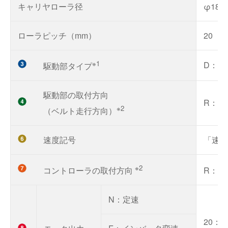
キャリヤローラ径
φ18
ローラピッチ（mm）
20
※1
D：下
駆動部タイプ
駆動部の取付方向
R：搬
※2
（ベルト走行方向）
速度記号
「速度
※2
コントローラの取付方向
R：搬
N：定速
20：2