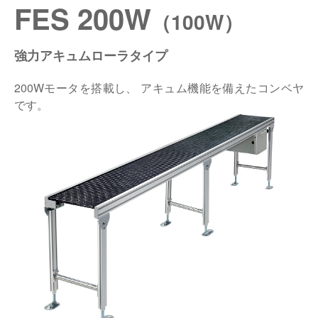
FES 200W
（100W）
仕分けシステム
食品
会社概要
新着情報
強力アキュムローラタイプ
ピッキングシステム
事業所一覧
生産終了品
200Wモータを搭載し、 アキュム機能を備えたコンベヤ
保管システム
オークラグループ
です。
物流用語集
パレタイズ・デパレタイズシステム
事業紹介
オークラ育英財団
バンニング・デバンニングシステム
沿革
プライバシーポリシー
バーチカル装置（垂直搬送機）
オークラの取組み
サイトポリシー
周辺機器