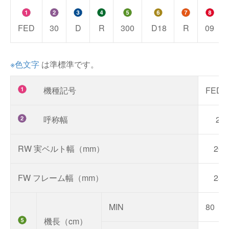
FED
30
D
R
300
D18
R
09
※色文字
は準標準です。
機種記号
FED
呼称幅
20
RW 実ベルト幅（mm）
202
FW フレーム幅（mm）
280
MIN
80
機長（cm）