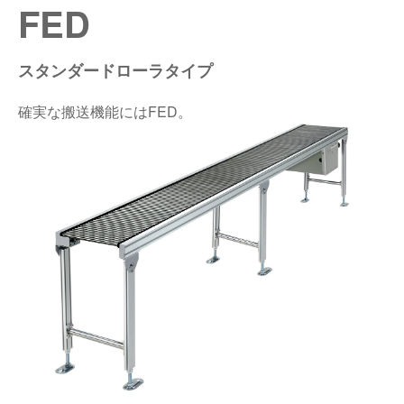
FED
仕分けシステム
食品
会社概要
新着情報
スタンダードローラタイプ
ピッキングシステム
事業所一覧
生産終了品
確実な搬送機能にはFED。
保管システム
オークラグループ
物流用語集
パレタイズ・デパレタイズシステム
事業紹介
オークラ育英財団
バンニング・デバンニングシステム
沿革
プライバシーポリシー
バーチカル装置（垂直搬送機）
オークラの取組み
サイトポリシー
周辺機器