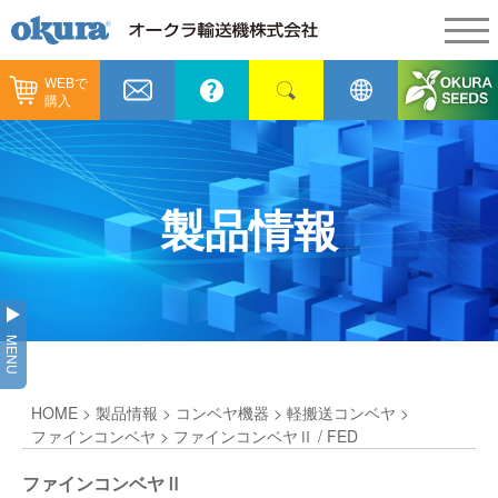
WEBで
製品情報
購入
製品情報
納入事例
コンベヤ機器
納入事例
メンテナンス
製品情報
コンベヤ機器を探す
全業種
カタログ／CAD
用途から探す
製造
会社情報
MENU
コンベヤ機器の技術情報
物流
会社情報
採用情報
HOME
>
製品情報
>
コンベヤ機器
>
軽搬送コンベヤ
>
ヒント集
飲料
代表あいさつ
ショールーム
ファインコンベヤ
> ファインコンベヤⅡ / FED
GTPシステム
通販
ファインコンベヤⅡ
企業理念
オークラミュージアム