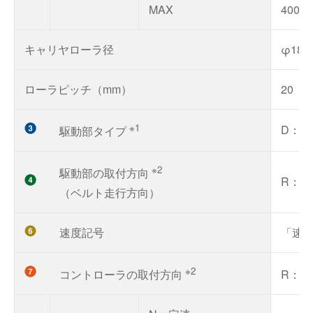
MAX
400
キャリヤローラ径
φ18
ローラピッチ（mm）
20
※1
D：下
駆動部タイプ
※2
駆動部の取付方向
R：
（ベルト走行方向）
速度記号
「速度
※2
コントローラの取付方向
R：