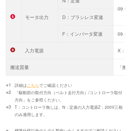
N：定速
09：9
モータ出力
D：ブラシレス変速
F：インバータ変速
09：9
入力電源
X：1
搬送質量
「搬
詳細は
こちら
でご確認ください
「駆動部の取付方向（ベルト走行方向）/コントローラ取付
方向」をご参照ください。
T：コントローラ無しは、N：定速の入力電源Z：200V三相
のみ適用します。
標準仕様以外のものも製作いたしますのでご相談ください。