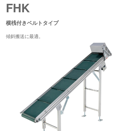
FHK
仕分けシステム
食品
会社概要
新着情報
横桟付きベルトタイプ
ピッキングシステム
事業所一覧
生産終了品
傾斜搬送に最適。
保管システム
オークラグループ
物流用語集
パレタイズ・デパレタイズシステム
事業紹介
オークラ育英財団
バンニング・デバンニングシステム
沿革
プライバシーポリシー
バーチカル装置（垂直搬送機）
オークラの取組み
サイトポリシー
周辺機器