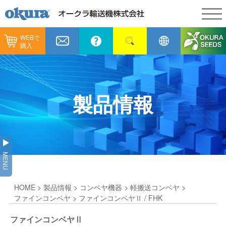
WEBで
製品情報
購入
製品情報
納入事例
コンベヤ機器
納入事例
メンテナンス
製品情報
コンベヤ機器を探す
全業種
カタログ／CAD
用途から探す
製造
会社情報
MENU
コンベヤ機器の技術情報
物流
会社情報
採用情報
HOME
>
製品情報
>
コンベヤ機器
>
軽搬送コンベヤ
>
ヒント集
飲料
代表あいさつ
ショールーム
ファインコンベヤ
> ファインコンベヤⅡ / FHK
GTPシステム
通販
ファインコンベヤⅡ
企業理念
オークラミュージアム