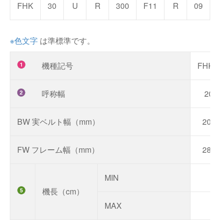
FHK
30
U
R
300
F11
R
09
※色文字
は準標準です。
機種記号
FHK
呼称幅
20
BW 実ベルト幅（mm）
200
FW フレーム幅（mm）
280
MIN
機長（cm）
MAX