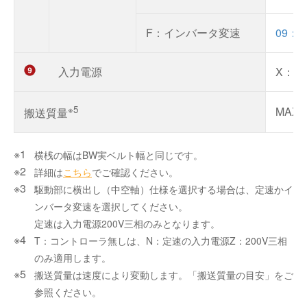
F：インバータ変速
09：9
入力電源
X：1
※5
MAX. 
搬送質量
横桟の幅はBW実ベルト幅と同じです。
詳細は
こちら
でご確認ください。
駆動部に横出し（中空軸）仕様を選択する場合は、定速かイ
ンバータ変速を選択してください。
定速は入力電源200V三相のみとなります。
T：コントローラ無しは、N：定速の入力電源Z：200V三相
のみ適用します。
搬送質量は速度により変動します。「搬送質量の目安」をご
参照ください。