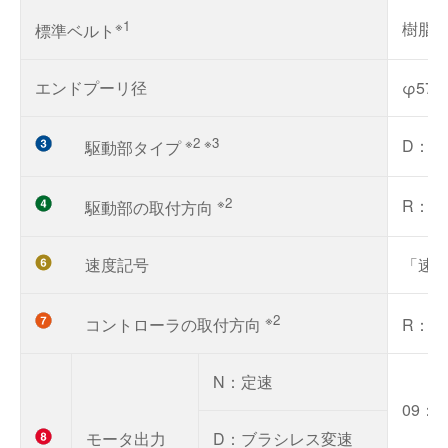
※1
樹脂
標準ベルト
エンドプーリ径
φ57
※2 ※3
D：
駆動部タイプ
※2
R：
駆動部の取付方向
速度記号
「速度
※2
コントローラの取付方向
R：
N：定速
09：9
モータ出力
D：ブラシレス変速