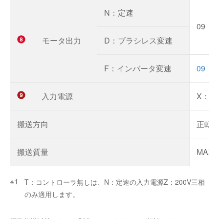
N：定速
09：9
モータ出力
D：ブラシレス変速
F：インバータ変速
09：9
入力電源
X：1
搬送方向
正転
搬送質量
MAX.
T：コントローラ無しは、N：定速の入力電源Z：200V三相
のみ適用します。