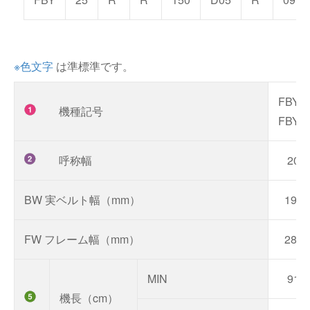
※色文字
は準標準です。
FB
機種記号
FBY
呼称幅
20
BW 実ベルト幅（mm）
197
FW フレーム幅（mm）
280
MIN
91
機長（cm）