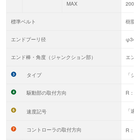
MAX
200
標準ベルト
樹脂
エンドプーリ径
φ34
エンド棒・角度（ジャンクション部）
エンド
タイプ
「ジ
駆動部の取付方向
R：
「速度
速度記号
コントローラの取付方向
R：