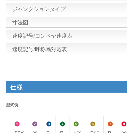
ジャンクションタイプ
寸法図
速度記号/コンベヤ速度表
速度記号/呼称幅対応表
仕様
型式例
FBY
25
R
R
150
D05
R
09