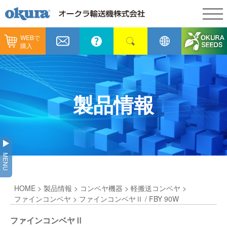
WEBで
製品情報
購入
製品情報
納入事例
コンベヤ機器
納入事例
メンテナンス
製品情報
コンベヤ機器を探す
全業種
カタログ／CAD
用途から探す
製造
会社情報
MENU
コンベヤ機器の技術情報
物流
会社情報
採用情報
HOME
>
製品情報
>
コンベヤ機器
>
軽搬送コンベヤ
>
ヒント集
飲料
代表あいさつ
ショールーム
ファインコンベヤ
> ファインコンベヤⅡ / FBY 90W
GTPシステム
通販
ファインコンベヤⅡ
企業理念
オークラミュージアム