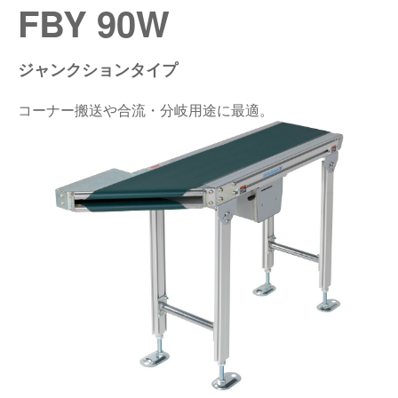
FBY 90W
仕分けシステム
食品
会社概要
新着情報
ジャンクションタイプ
ピッキングシステム
事業所一覧
生産終了品
コーナー搬送や合流・分岐用途に最適。
保管システム
オークラグループ
物流用語集
パレタイズ・デパレタイズシステム
事業紹介
オークラ育英財団
バンニング・デバンニングシステム
沿革
プライバシーポリシー
バーチカル装置（垂直搬送機）
オークラの取組み
サイトポリシー
周辺機器