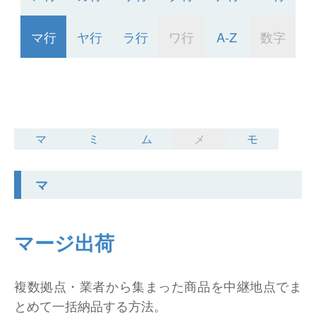
仕分けシステム
食品
会社概要
新着情報
マ行
ヤ行
ラ行
ワ行
A-Z
数字
ピッキングシステム
事業所一覧
生産終了品
保管システム
オークラグループ
物流用語集
パレタイズ・デパレタイズシステム
事業紹介
マ
ミ
ム
メ
モ
オークラ育英財団
バンニング・デバンニングシステム
沿革
プライバシーポリシー
マ
バーチカル装置（垂直搬送機）
オークラの取組み
サイトポリシー
周辺機器
マージ出荷
複数拠点・業者から集まった商品を中継地点でま
とめて一括納品する方法。