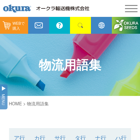
WEBで
製品情報
購入
製品情報
納入事例
コンベヤ機器
納入事例
メンテナンス
物流用語集
コンベヤ機器を探す
全業種
カタログ／CAD
用途から探す
製造
会社情報
MENU
コンベヤ機器の技術情報
HOME
>
物流用語集
物流
会社情報
採用情報
ヒント集
飲料
代表あいさつ
ショールーム
GTPシステム
通販
ア行
カ行
サ行
タ行
ナ行
ハ行
企業理念
オークラミュージアム