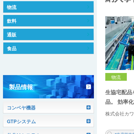
物流
飲料
通販
食品
物流
製品情報
生協宅配品
品。 効率
コンベヤ機器
株式会社カワ
軽搬送コンベヤ
GTPシステム