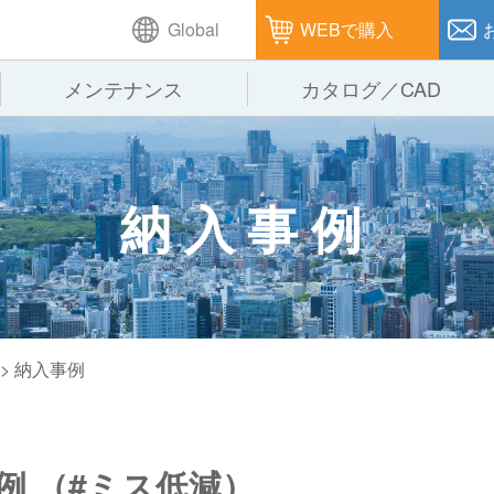
Global
WEBで購入
メンテナンス
カタログ／CAD
GTPシステム
製造
企業理念
仕
納入事例
ピッキングシステム
通販
オークラグループ
保
パレタイズ・デパレタイズシステム
オークラの取組み
バ
バーチカル装置（垂直搬送機）
周
> 納入事例
例 （#ミス低減）