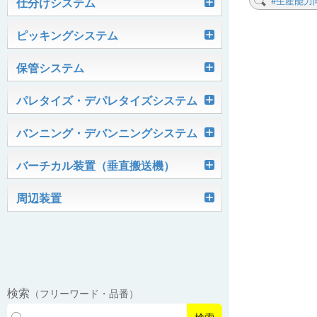
Skypod®（スカイポッド）
#生産能力
仕分けシステム
ケース搬送コンベヤ
ベルコンミニ
ユニソーター
ピッキングシステム
AGVシステム
グラビティコンベヤ
ファインコンベヤ
ユニコンV
PTIシステム
保管システム
ハイスピードソーター
OKURUN® /TW300
モータローラ＆コンベヤ
マグネット駆動コンベヤ
ユニコンJr
ローラコンベヤ
Quick Shuttle®
パレタイズ・デパレタイズシステム
ピカトルシリーズ
ディスクソーター
マテハン機器
ジャブコン®
クールコンベヤ®Ⅱ
ホイールコンベヤ
モータローラ単体
ロボットパレタイザ
バンニング・デバンニングシステム
HASS（ハズ）シリーズ
アングルソーター
生産終了品
プラスチックベルトコンベヤ
チェーン駆動ローラコンベヤ
フリーカーブコンベヤ
モータローラコンベヤ
オークラホッパー
トラックローダ「TL-2P」
バーチカル装置（垂直搬送機）
ビジョンパレタイズシステム
ロボットパレタイザAi1800Ⅱ-C
ピックティーチャシステム
クロスベルトソーター（汎用タイプ）
オークラ キャリーライン®
チェーン駆動ローラ単体
ポータブルクレーン
コンベヤ機器を探す
ミニパーフェ® / VCS-Z
周辺装置
伸縮ベルトコンベヤ
ビジョンデパレタイズシステム
ロボットパレタイザAi1800Ⅱ
絞り込み検索はこちら
バラピッキングロボットシステム
パレットコンベヤ
OKベルコン（スタンダードタイプ）
REO［RandomEasyOpener®］
ミニリフタ / FML
伸縮ローラコンベヤ
FastPicker®
ロボットパレタイザAi700
OKベルコン（トラフベルトタイプ）
用途から探す
ユニパック
ケースリフタ / LFK
EasyPAL®（イージーパル）
ロボットパレタイザA400V
検索
（フリーワード・品番）
パーフェクトベヤー® / PV（スチール
オリプナー
メカ式パレタイザ
ロボットパレタイザAi1800Ⅱ-W
製）
コンベヤ機器 技術情報