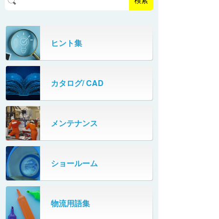
検索
パーフェクトベヤー® / AP（アルミ
プルカッター®
PHC80S・PHC100S
製）
高速転換機
タテコン® / TC
ヒント集
PHC80L
スタッカ&アンスタッカ
ガントレーパレタイザ
カタログ/ CAD
米袋自動投入装置
PHC350・PHC330
フローラック自動補充装置
PZC150・PZC110
メンテナンス
牛乳パック自動投入装置
DHC350
ターンコンベヤ
ショールーム
667
マルチレーンダイバータ®
SR802
物流用語集
カーゴタイザ
ECD500A・ECD800・ECD1500