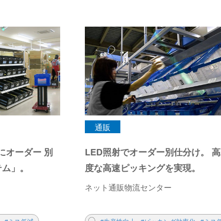
通販
にオーダー 別
LED照射でオーダー別仕分け。 
テム」。
度な高速ピッキングを実現。
ネット通販物流センター