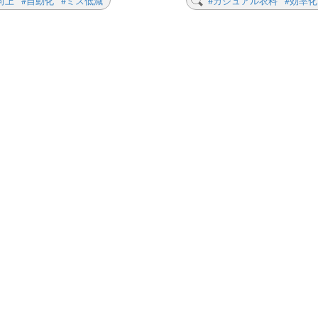
向上
#自動化
#ミス低減
#カジュアル衣料
#効率