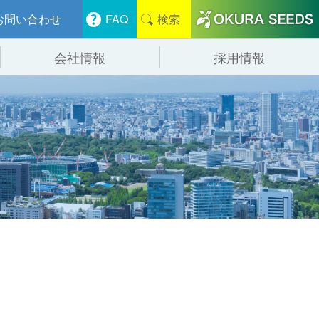
お問い合わせ
FAQ
検索
会社情報
採用情報
分けシステム
物流
会社概要
管システム
食品
事業紹介
ンニング・デバンニングシステム
辺機器