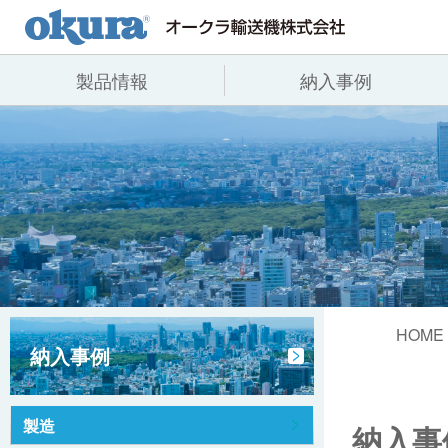
製品情報
納入事例
製品情報
納入事例
会社情報
コンベヤ機器
全業種
代表あいさつ
コンベヤ機器を探す
飲料
事業所一覧
用途から探す
沿革
コンベヤ機器の技術情報
ヒント集
HOME
納入事例
製造
納入事