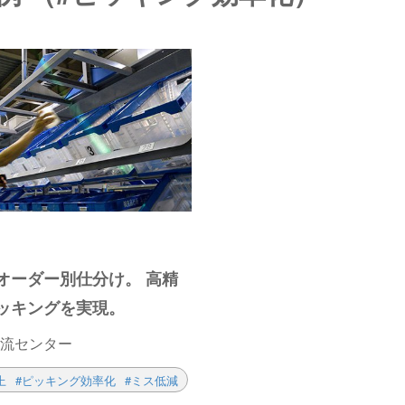
でオーダー別仕分け。 高精
ッキングを実現。
流センター
上
#ピッキング効率化
#ミス低減