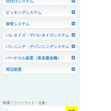
Skypod®（スカイポッド）
仕分けシステム
ケース搬送コンベヤ
ベルコンミニ
ユニソーター
ピッキングシステム
AGVシステム
グラビティコンベヤ
ファインコンベヤ
ユニコンV
PTIシステム
保管システム
ハイスピードソーター
OKURUN® /TW300
モータローラ＆コンベヤ
マグネット駆動コンベヤ
ユニコンJr
ローラコンベヤ
Quick Shuttle®
パレタイズ・デパレタイズシステム
ピカトルシリーズ
ディスクソーター
マテハン機器
ジャブコン®
クールコンベヤ®Ⅱ
ホイールコンベヤ
モータローラ単体
ロボットパレタイザ
バンニング・デバンニングシステム
HASS（ハズ）シリーズ
アングルソーター
生産終了品
プラスチックベルトコンベヤ
チェーン駆動ローラコンベヤ
フリーカーブコンベヤ
モータローラコンベヤ
オークラホッパー
トラックローダ「TL-2P」
バーチカル装置（垂直搬送機）
ビジョンパレタイズシステム
ロボットパレタイザAi1800Ⅱ-C
ピックティーチャシステム
クロスベルトソーター（汎用タイプ）
オークラ キャリーライン®
チェーン駆動ローラ単体
ポータブルクレーン
コンベヤ機器を探す
ミニパーフェ® / VCS-Z
周辺装置
伸縮ベルトコンベヤ
ビジョンデパレタイズシステム
ロボットパレタイザAi1800Ⅱ
絞り込み検索はこちら
バラピッキングロボットシステム
パレットコンベヤ
OKベルコン（スタンダードタイプ）
REO［RandomEasyOpener®］
ミニリフタ / FML
伸縮ローラコンベヤ
FastPicker®
ロボットパレタイザAi700
OKベルコン（トラフベルトタイプ）
用途から探す
ユニパック
ケースリフタ / LFK
EasyPAL®（イージーパル）
ロボットパレタイザA400V
検索
（フリーワード・品番）
パーフェクトベヤー® / PV（スチール
オリプナー
メカ式パレタイザ
ロボットパレタイザAi1800Ⅱ-W
製）
コンベヤ機器 技術情報