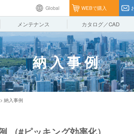
Global
WEBで購入
メンテナンス
カタログ／CAD
GTPシステム
製造
企業理念
仕
納入事例
ピッキングシステム
通販
オークラグループ
保
パレタイズ・デパレタイズシステム
オークラの取組み
バ
バーチカル装置（垂直搬送機）
周
> 納入事例
例 （#ピッキング効率化）