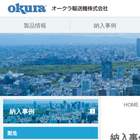
製品情報
納入事例
製品情報
納入事例
会社情報
コンベヤ機器
全業種
代表あいさつ
コンベヤ機器を探す
飲料
事業所一覧
用途から探す
沿革
コンベヤ機器の技術情報
ヒント集
HOME
納入事例
製造
納入事