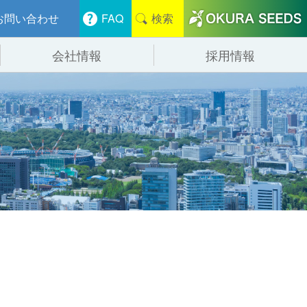
お問い合わせ
FAQ
検索
会社情報
採用情報
分けシステム
物流
会社概要
管システム
食品
事業紹介
ンニング・デバンニングシステム
辺機器