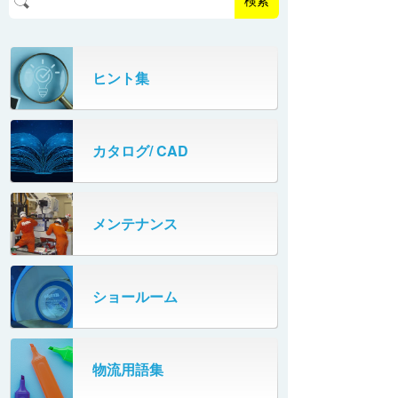
検索
パーフェクトベヤー® / AP（アルミ
プルカッター®
PHC80S・PHC100S
製）
高速転換機
タテコン® / TC
ヒント集
PHC80L
スタッカ&アンスタッカ
ガントレーパレタイザ
カタログ/ CAD
米袋自動投入装置
PHC350・PHC330
フローラック自動補充装置
PZC150・PZC110
メンテナンス
牛乳パック自動投入装置
DHC350
ターンコンベヤ
ショールーム
667
マルチレーンダイバータ®
SR802
物流用語集
カーゴタイザ
ECD500A・ECD800・ECD1500