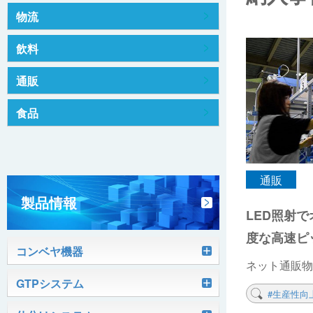
物流
飲料
通販
食品
通販
製品情報
LED照射
度な高速ピ
コンベヤ機器
ネット通販物
軽搬送コンベヤ
GTPシステム
#生産性向