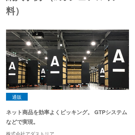
料）
仕分けシステム
食品
会社概要
新着情報
ピッキングシステム
事業所一覧
生産終了品
保管システム
オークラグループ
物流用語集
パレタイズ・デパレタイズシステム
事業紹介
オークラ育英財団
バンニング・デバンニングシステム
沿革
プライバシーポリシー
バーチカル装置（垂直搬送機）
オークラの取組み
サイトポリシー
通販
周辺機器
ネット商品を効率よくピッキング。 GTPシステム
などで実現。
株式会社アダストリア