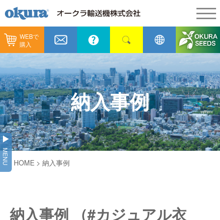
WEBで
製品情報
購入
製品情報
納入事例
コンベヤ機器
納入事例
メンテナンス
納入事例
コンベヤ機器を探す
全業種
カタログ／CAD
用途から探す
製造
会社情報
MENU
コンベヤ機器の技術情報
HOME
> 納入事例
物流
会社情報
採用情報
ヒント集
飲料
代表あいさつ
ショールーム
納入事例 （#カジュアル衣
GTPシステム
通販
企業理念
オークラミュージアム