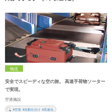
仕分けシステム
食品
会社概要
新着情報
ピッキングシステム
事業所一覧
生産終了品
保管システム
オークラグループ
物流用語集
パレタイズ・デパレタイズシステム
事業紹介
オークラ育英財団
バンニング・デバンニングシステム
沿革
プライバシーポリシー
物流
バーチカル装置（垂直搬送機）
オークラの取組み
サイトポリシー
安全でスピーディな空の旅。 高速手荷物ソーター
周辺機器
で実現。
空港施設
#空港
#自動仕分け
#高速化