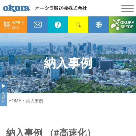
WEBで
製品情報
購入
製品情報
納入事例
コンベヤ機器
納入事例
メンテナンス
納入事例
コンベヤ機器を探す
全業種
カタログ／CAD
用途から探す
製造
会社情報
MENU
コンベヤ機器の技術情報
HOME
> 納入事例
物流
会社情報
採用情報
ヒント集
飲料
代表あいさつ
ショールーム
納入事例 （#高速化）
GTPシステム
通販
企業理念
オークラミュージアム