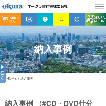
WEBで
製品情報
購入
製品情報
納入事例
コンベヤ機器
納入事例
メンテナンス
納入事例
コンベヤ機器を探す
全業種
カタログ／CAD
用途から探す
製造
会社情報
MENU
コンベヤ機器の技術情報
HOME
> 納入事例
物流
会社情報
採用情報
ヒント集
飲料
代表あいさつ
ショールーム
納入事例 （#CD・DVD仕分
GTPシステム
通販
企業理念
オークラミュージアム