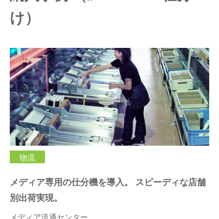
け）
仕分けシステム
食品
会社概要
新着情報
ピッキングシステム
事業所一覧
生産終了品
保管システム
オークラグループ
物流用語集
パレタイズ・デパレタイズシステム
事業紹介
オークラ育英財団
バンニング・デバンニングシステム
沿革
プライバシーポリシー
バーチカル装置（垂直搬送機）
オークラの取組み
サイトポリシー
物流
周辺機器
メディア専用の仕分機を導入。 スピーディな店舗
別出荷実現。
メディア流通センター