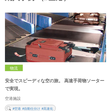
仕分けシステム
食品
会社概要
新着情報
ピッキングシステム
事業所一覧
生産終了品
保管システム
オークラグループ
物流用語集
パレタイズ・デパレタイズシステム
事業紹介
オークラ育英財団
バンニング・デバンニングシステム
沿革
プライバシーポリシー
物流
バーチカル装置（垂直搬送機）
オークラの取組み
サイトポリシー
安全でスピーディな空の旅。 高速手荷物ソーター
周辺機器
で実現。
空港施設
#空港
#自動仕分け
#高速化