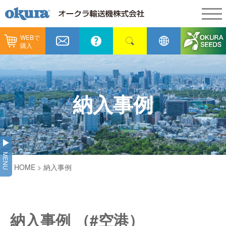
WEBで
製品情報
購入
製品情報
納入事例
コンベヤ機器
納入事例
メンテナンス
納入事例
コンベヤ機器を探す
全業種
カタログ／CAD
用途から探す
製造
会社情報
MENU
コンベヤ機器の技術情報
HOME
> 納入事例
物流
会社情報
採用情報
ヒント集
飲料
代表あいさつ
ショールーム
納入事例 （#空港）
GTPシステム
通販
企業理念
オークラミュージアム