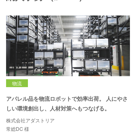
仕分けシステム
食品
会社概要
新着情報
ピッキングシステム
事業所一覧
生産終了品
保管システム
オークラグループ
物流用語集
パレタイズ・デパレタイズシステム
事業紹介
オークラ育英財団
バンニング・デバンニングシステム
沿革
プライバシーポリシー
物流
バーチカル装置（垂直搬送機）
オークラの取組み
サイトポリシー
アパレル品を物流ロボットで効率出荷。 人にやさ
周辺機器
しい環境創出し、人材対策へもつなげる。
株式会社アダストリア
常総DC 様