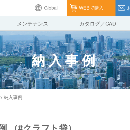
Global
WEBで購入
メンテナンス
カタログ／CAD
GTPシステム
製造
企業理念
仕
納入事例
ピッキングシステム
通販
オークラグループ
保
パレタイズ・デパレタイズシステム
オークラの取組み
バ
バーチカル装置（垂直搬送機）
周
> 納入事例
例 （#クラフト袋）