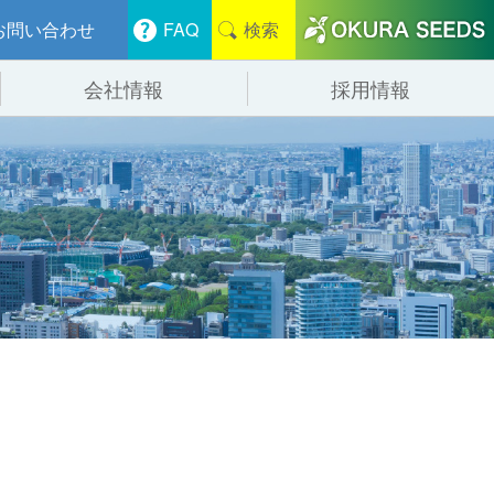
お問い合わせ
FAQ
検索
会社情報
採用情報
分けシステム
物流
会社概要
管システム
食品
事業紹介
ンニング・デバンニングシステム
辺機器