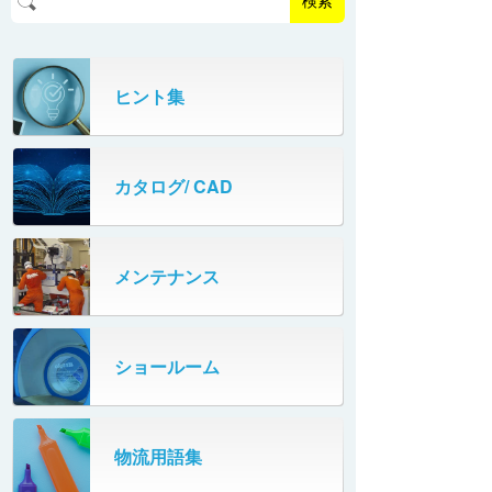
検索
パーフェクトベヤー® / AP（アルミ
プルカッター®
PHC80S・PHC100S
製）
高速転換機
タテコン® / TC
ヒント集
PHC80L
スタッカ&アンスタッカ
ガントレーパレタイザ
カタログ/ CAD
米袋自動投入装置
PHC350・PHC330
フローラック自動補充装置
PZC150・PZC110
メンテナンス
牛乳パック自動投入装置
DHC350
ターンコンベヤ
ショールーム
667
マルチレーンダイバータ®
SR802
物流用語集
カーゴタイザ
ECD500A・ECD800・ECD1500