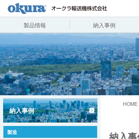
製品情報
納入事例
製品情報
納入事例
会社情報
コンベヤ機器
全業種
代表あいさつ
コンベヤ機器を探す
飲料
事業所一覧
用途から探す
沿革
コンベヤ機器の技術情報
ヒント集
HOME
納入事例
製造
納入事