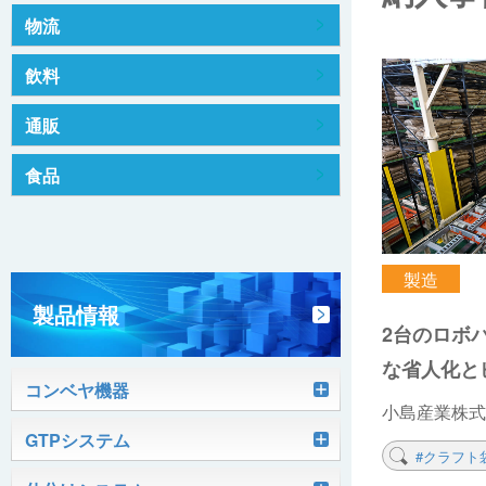
物流
飲料
通販
食品
製造
製品情報
2台のロボ
な省人化と
コンベヤ機器
小島産業株式
軽搬送コンベヤ
GTPシステム
#クラフト