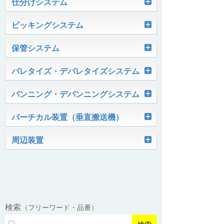
Skypod®（スカイポッド）
仕分けシステム
ケース搬送コンベヤ
ベルコンミニ
ユニソーター
ピッキングシステム
AGVシステム
グラビティコンベヤ
ファインコンベヤ
ユニコンV
PTIシステム
保管システム
ハイスピードソーター
OKURUN® /TW300
モータローラ＆コンベヤ
マグネット駆動コンベヤ
ユニコンJr
ローラコンベヤ
Quick Shuttle®
パレタイズ・デパレタイズシステム
ピカトルシリーズ
ディスクソーター
マテハン機器
ジャブコン®
クールコンベヤ®Ⅱ
ホイールコンベヤ
モータローラ単体
ロボットパレタイザ
バンニング・デバンニングシステム
HASS（ハズ）シリーズ
アングルソーター
生産終了品
プラスチックベルトコンベヤ
チェーン駆動ローラコンベヤ
フリーカーブコンベヤ
モータローラコンベヤ
オークラホッパー
トラックローダ「TL-2P」
バーチカル装置（垂直搬送機）
ビジョンパレタイズシステム
ロボットパレタイザAi1800Ⅱ-C
ピックティーチャシステム
クロスベルトソーター（汎用タイプ）
オークラ キャリーライン®
チェーン駆動ローラ単体
ポータブルクレーン
コンベヤ機器を探す
ミニパーフェ® / VCS-Z
周辺装置
伸縮ベルトコンベヤ
ビジョンデパレタイズシステム
ロボットパレタイザAi1800Ⅱ
絞り込み検索はこちら
バラピッキングロボットシステム
パレットコンベヤ
OKベルコン（スタンダードタイプ）
REO［RandomEasyOpener®］
ミニリフタ / FML
伸縮ローラコンベヤ
FastPicker®
ロボットパレタイザAi700
OKベルコン（トラフベルトタイプ）
用途から探す
ユニパック
ケースリフタ / LFK
EasyPAL®（イージーパル）
ロボットパレタイザA400V
検索
（フリーワード・品番）
パーフェクトベヤー® / PV（スチール
オリプナー
メカ式パレタイザ
ロボットパレタイザAi1800Ⅱ-W
製）
コンベヤ機器 技術情報