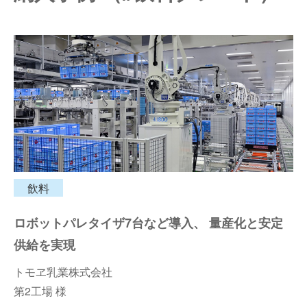
仕分けシステム
食品
会社概要
新着情報
ピッキングシステム
事業所一覧
生産終了品
保管システム
オークラグループ
物流用語集
パレタイズ・デパレタイズシステム
事業紹介
オークラ育英財団
バンニング・デバンニングシステム
沿革
プライバシーポリシー
飲料
バーチカル装置（垂直搬送機）
オークラの取組み
サイトポリシー
ロボットパレタイザ7台など導入、 量産化と安定
周辺機器
供給を実現
トモヱ乳業株式会社
第2工場 様