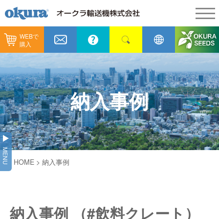
WEBで
製品情報
購入
製品情報
納入事例
コンベヤ機器
納入事例
メンテナンス
納入事例
コンベヤ機器を探す
全業種
カタログ／CAD
用途から探す
製造
会社情報
MENU
コンベヤ機器の技術情報
HOME
> 納入事例
物流
会社情報
採用情報
ヒント集
飲料
代表あいさつ
ショールーム
納入事例 （#飲料クレート）
GTPシステム
通販
企業理念
オークラミュージアム