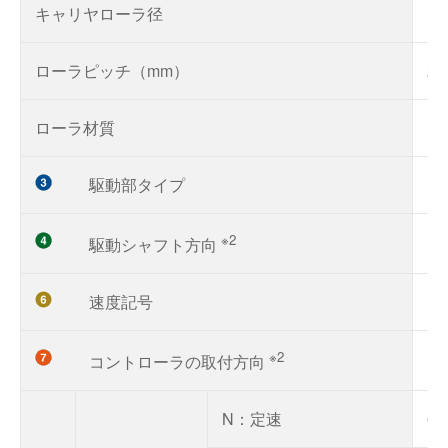
キャリヤローラ径
φ
ローラピッチ（mm）
20
ローラ材質
ス
駆動部タイプ
D
※2
B
駆動シャフト方向
速度記号
「
※2
R
コントローラの取付方向
N：定速
0