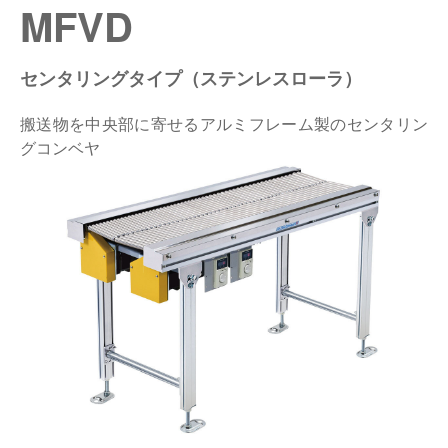
MFVD
仕分けシステム
食品
会社概要
新着情報
センタリングタイプ（ステンレスローラ）
ピッキングシステム
事業所一覧
生産終了品
搬送物を中央部に寄せるアルミフレーム製のセンタリン
保管システム
オークラグループ
グコンベヤ
物流用語集
パレタイズ・デパレタイズシステム
事業紹介
オークラ育英財団
バンニング・デバンニングシステム
沿革
プライバシーポリシー
バーチカル装置（垂直搬送機）
オークラの取組み
サイトポリシー
周辺機器