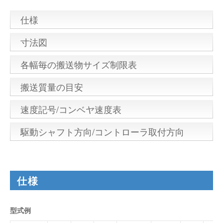
仕様
寸法図
各幅毎の搬送物サイズ制限表
搬送質量の目安
速度記号/コンベヤ速度表
駆動シャフト方向/コントローラ取付方向
仕様
型式例