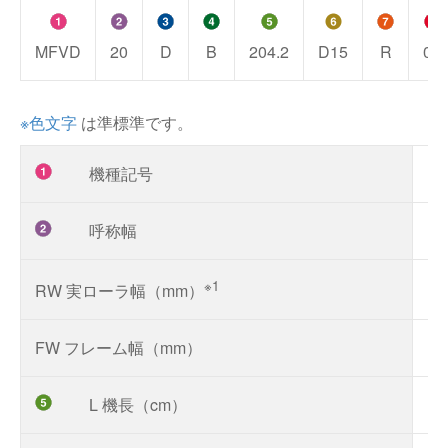
MFVD
20
D
B
204.2
D15
R
09
※色文字
は準標準です。
機種記号
M
呼称幅
※1
RW 実ローラ幅（mm）
FW フレーム幅（mm）
L 機長（cm）
10