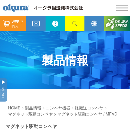
WEBで
製品情報
購入
製品情報
納入事例
コンベヤ機器
納入事例
メンテナンス
製品情報
コンベヤ機器を探す
全業種
カタログ／CAD
用途から探す
製造
会社情報
MENU
コンベヤ機器の技術情報
物流
会社情報
採用情報
HOME
>
製品情報
>
コンベヤ機器
>
軽搬送コンベヤ
>
ヒント集
飲料
代表あいさつ
ショールーム
マグネット駆動コンベヤ
> マグネット駆動コンベヤ / MFVD
GTPシステム
通販
マグネット駆動コンベヤ
企業理念
オークラミュージアム