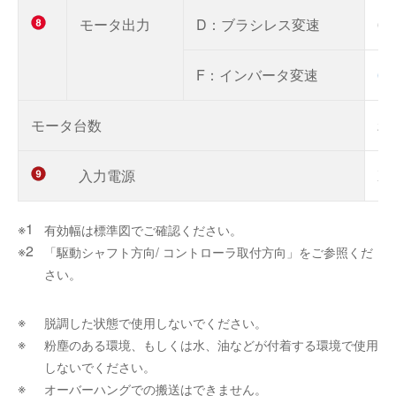
モータ出力
D：ブラシレス変速
0
F：インバータ変速
0
モータ台数
2
入力電源
X
有効幅は標準図でご確認ください。
「駆動シャフト方向/ コントローラ取付方向」をご参照くだ
さい。
脱調した状態で使用しないでください。
粉塵のある環境、もしくは水、油などが付着する環境で使用
しないでください。
オーバーハングでの搬送はできません。