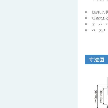
脱調した
粉塵のあ
オーバー
ペースメ
寸法図