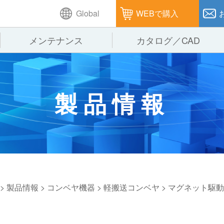
Global
WEBで購入
メンテナンス
カタログ／CAD
GTPシステム
製造
企業理念
仕
製品情報
ピッキングシステム
通販
オークラグループ
保
パレタイズ・デパレタイズシステム
オークラの取組み
バ
バーチカル装置（垂直搬送機）
周
>
製品情報
>
コンベヤ機器
>
軽搬送コンベヤ
>
マグネット駆動