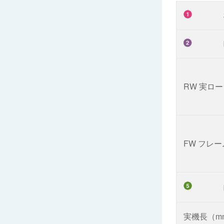
RW 実ロ
FW フレ
実機長（m