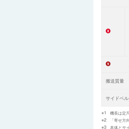
搬送質量
サイドベル
機長は定
「寄せ方
本体とサ