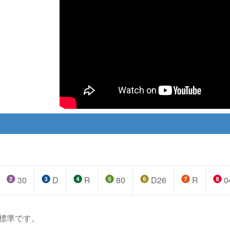
30
D
R
80
D26
R
0
標準です。