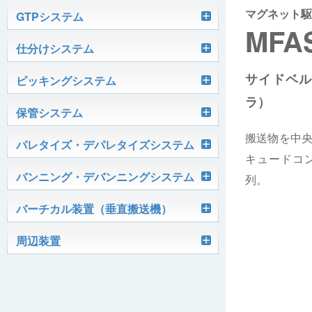
マグネット駆
軽搬送コンベヤ
GTPシステム
MFA
Skypod®（スカイポッド）
仕分けシステム
ケース搬送コンベヤ
ベルコンミニ
サイドベ
ユニソーター
ピッキングシステム
AGVシステム
グラビティコンベヤ
ファインコンベヤ
ユニコンV
ラ）
PTIシステム
保管システム
ハイスピードソーター
OKURUN® /TW300
モータローラ＆コンベヤ
マグネット駆動コンベヤ
ユニコンJr
ローラコンベヤ
搬送物を中
Quick Shuttle®
パレタイズ・デパレタイズシステム
ピカトルシリーズ
ディスクソーター
マテハン機器
ジャブコン®
クールコンベヤ®Ⅱ
ホイールコンベヤ
モータローラ単体
キュードコ
ロボットパレタイザ
バンニング・デバンニングシステム
列。
HASS（ハズ）シリーズ
アングルソーター
生産終了品
プラスチックベルトコンベヤ
チェーン駆動ローラコンベヤ
フリーカーブコンベヤ
モータローラコンベヤ
オークラホッパー
トラックローダ「TL-2P」
バーチカル装置（垂直搬送機）
ビジョンパレタイズシステム
ロボットパレタイザAi1800Ⅱ-C
ピックティーチャシステム
クロスベルトソーター（汎用タイプ）
オークラ キャリーライン®
チェーン駆動ローラ単体
ポータブルクレーン
コンベヤ機器を探す
ミニパーフェ® / VCS-Z
周辺装置
伸縮ベルトコンベヤ
ビジョンデパレタイズシステム
ロボットパレタイザAi1800Ⅱ
絞り込み検索はこちら
バラピッキングロボットシステム
パレットコンベヤ
OKベルコン（スタンダードタイプ）
REO［RandomEasyOpener®］
ミニリフタ / FML
伸縮ローラコンベヤ
FastPicker®
ロボットパレタイザAi700
OKベルコン（トラフベルトタイプ）
用途から探す
ユニパック
ケースリフタ / LFK