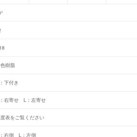
0°
2
18
白色樹脂
D：下付き
：右寄せ L：左寄せ
速度表をご覧ください
：右側 L：左側