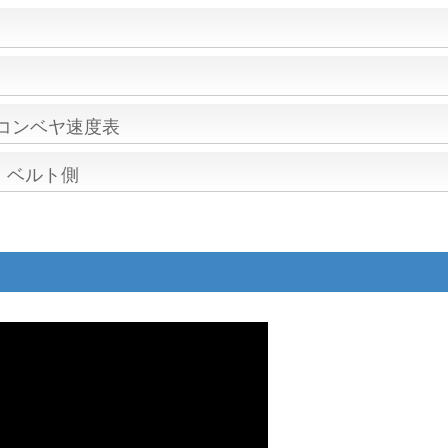
/コンベヤ速度表
・ベルト側