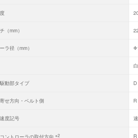
度
2
チ（mm）
2
ーラ径（mm）
Φ
駆動部タイプ
寄せ方向・ベルト側
R
速度記号
※2
R
コントローラの取付方向