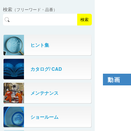
EasyPAL®（イージーパル）
ロボットパレタイザA400V
検索
（フリーワード・品番）
パーフェクトベヤー® / PV（スチール
オリプナー
メカ式パレタイザ
ロボットパレタイザAi1800Ⅱ-W
製）
コンベヤ機器 技術情報
検索
パーフェクトベヤー® / AP（アルミ
プルカッター®
PHC80S・PHC100S
製）
高速転換機
タテコン® / TC
ヒント集
PHC80L
スタッカ&アンスタッカ
ガントレーパレタイザ
カタログ/ CAD
米袋自動投入装置
PHC350・PHC330
動画
フローラック自動補充装置
PZC150・PZC110
メンテナンス
牛乳パック自動投入装置
DHC350
ターンコンベヤ
ショールーム
667
マルチレーンダイバータ®