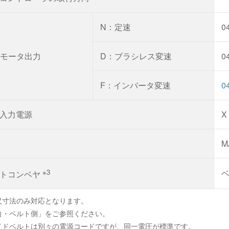
N：定速
0
モータ出力
D：ブラシレス変速
0
F：インバータ変速
0
入力電源
X
M
※3
ベ
トコンベヤ
尺寸法のみ対応となります。
向・ベルト側」をご参照ください。
イドベルトは別々の電源コードですが、同一電圧が標準です。