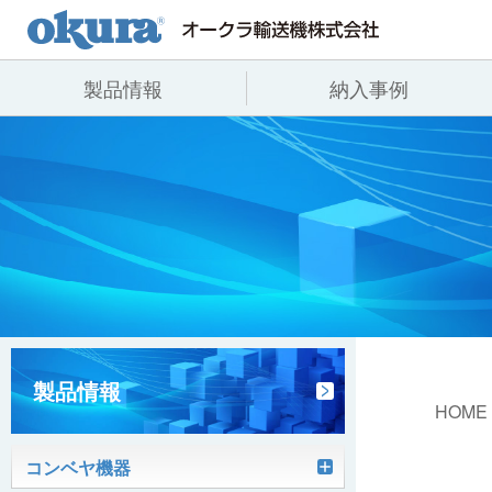
製品情報
納入事例
製品情報
納入事例
会社情報
コンベヤ機器
全業種
代表あいさつ
コンベヤ機器を探す
飲料
事業所一覧
用途から探す
沿革
コンベヤ機器の技術情報
ヒント集
製品情報
HOME
コンベヤ機器