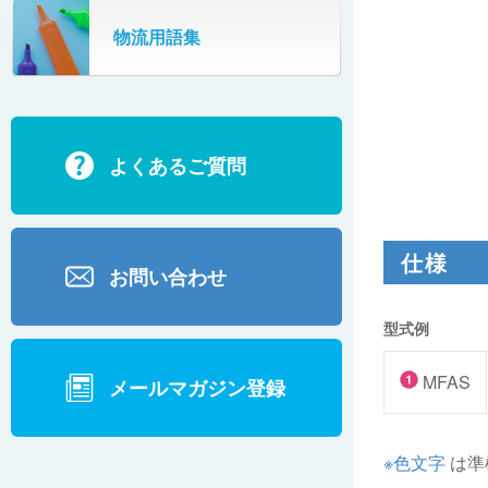
SR802
物流用語集
カーゴタイザ
ECD500A・ECD800・ECD1500
ECD2700
よくあるご質問
BD200・BD1000
仕様
お問い合わせ
型式例
MFAS
メールマガジン登録
※色文字
は準