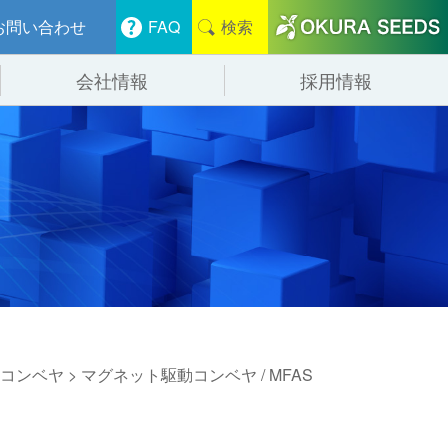
お問い合わせ
FAQ
検索
会社情報
採用情報
分けシステム
物流
会社概要
管システム
食品
事業紹介
ンニング・デバンニングシステム
辺機器
コンベヤ
> マグネット駆動コンベヤ / MFAS