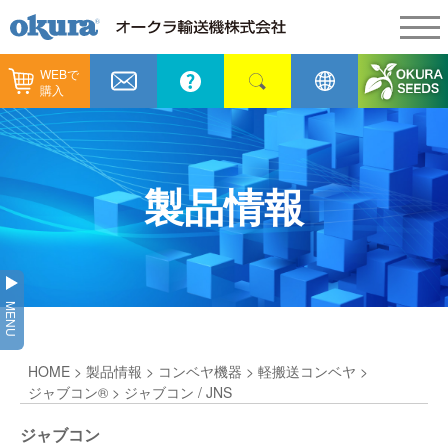
WEBで
製品情報
購入
製品情報
納入事例
コンベヤ機器
納入事例
メンテナンス
製品情報
コンベヤ機器を探す
全業種
カタログ／CAD
用途から探す
製造
会社情報
MENU
コンベヤ機器の技術情報
物流
会社情報
採用情報
HOME
>
製品情報
>
コンベヤ機器
>
軽搬送コンベヤ
>
ヒント集
飲料
代表あいさつ
ショールーム
ジャブコン®
> ジャブコン / JNS
GTPシステム
通販
ジャブコン
企業理念
オークラミュージアム