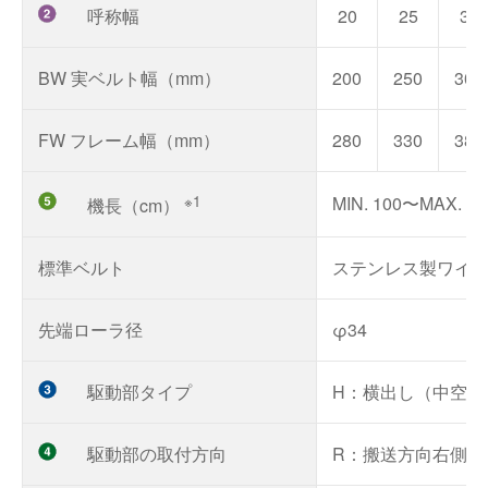
呼称幅
20
25
30
BW 実ベルト幅（mm）
200
250
300
FW フレーム幅（mm）
280
330
380
※1
MIN. 100〜MAX. 50
機長（cm）
標準ベルト
ステンレス製ワイヤ
先端ローラ径
φ34
駆動部タイプ
H：横出し（中空軸
駆動部の取付方向
R：搬送方向右側 