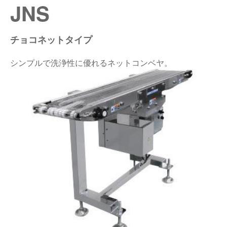
JNS
仕分けシステム
食品
会社概要
新着情報
チョコネットタイプ
ピッキングシステム
事業所一覧
生産終了品
シンプルで洗浄性に優れるネットコンベヤ。
保管システム
オークラグループ
物流用語集
パレタイズ・デパレタイズシステム
事業紹介
オークラ育英財団
バンニング・デバンニングシステム
沿革
プライバシーポリシー
バーチカル装置（垂直搬送機）
オークラの取組み
サイトポリシー
周辺機器