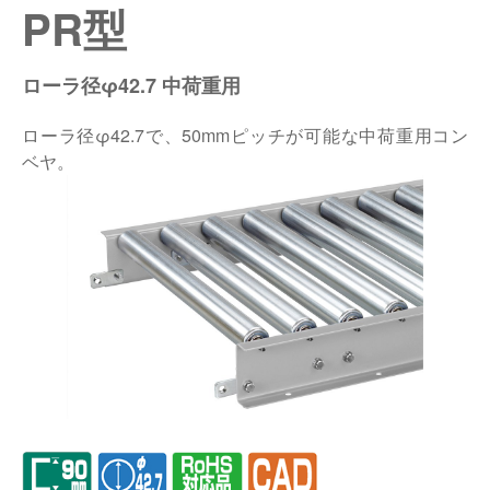
PR型
仕分けシステム
食品
会社概要
新着情報
ローラ径φ42.7 中荷重用
ピッキングシステム
事業所一覧
生産終了品
ローラ径φ42.7で、50mmピッチが可能な中荷重用コン
保管システム
オークラグループ
ベヤ。
物流用語集
パレタイズ・デパレタイズシステム
事業紹介
オークラ育英財団
バンニング・デバンニングシステム
沿革
プライバシーポリシー
バーチカル装置（垂直搬送機）
オークラの取組み
サイトポリシー
周辺機器