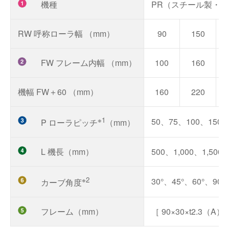
機種
PR（スチール製・
RW 呼称ローラ幅 （mm）
90
150
FW フレーム内幅 （mm）
100
160
機幅 FW＋60 （mm）
160
220
※1
50、75、100、150
P ローラピッチ
（mm）
L 機長（mm）
500、1,000、1,500、
※2
30°、45°、60°、90°
カーブ角度
フレーム（mm）
［ 90×30×t2.3（A