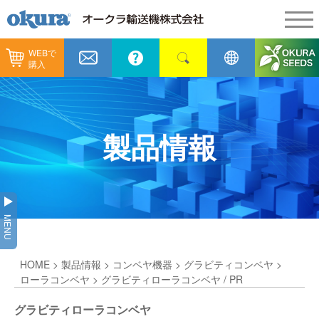
WEBで
製品情報
購入
製品情報
納入事例
コンベヤ機器
納入事例
メンテナンス
製品情報
コンベヤ機器を探す
全業種
カタログ／CAD
用途から探す
製造
会社情報
MENU
コンベヤ機器の技術情報
物流
会社情報
採用情報
HOME
>
製品情報
>
コンベヤ機器
>
グラビティコンベヤ
>
ヒント集
飲料
代表あいさつ
ショールーム
ローラコンベヤ
> グラビティローラコンベヤ / PR
GTPシステム
通販
グラビティローラコンベヤ
企業理念
オークラミュージアム