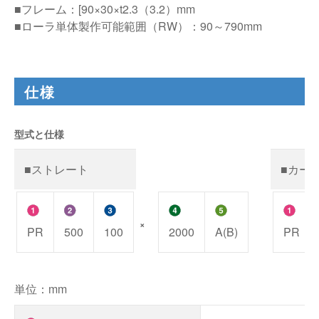
■フレーム：[90×30×t2.3（3.2）mm
■ローラ単体製作可能範囲（RW）：90～790mm
仕様
型式と仕様
■ストレート
■カー
×
PR
500
100
2000
A(B)
PR
単位：mm