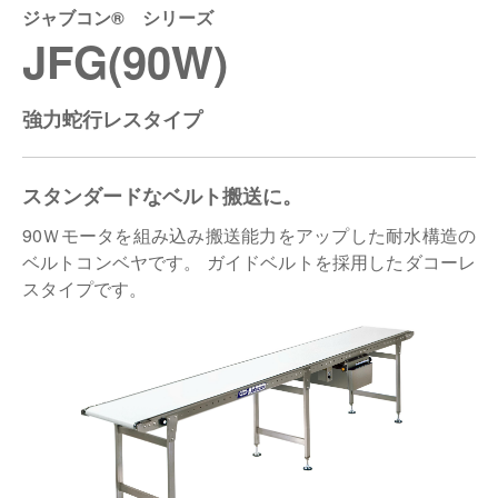
ジャブコン® シリーズ
仕分けシステム
食品
JFG(90W)
会社概要
新着情報
ピッキングシステム
事業所一覧
生産終了品
強力蛇行レスタイプ
保管システム
オークラグループ
物流用語集
スタンダードなベルト搬送に。
パレタイズ・デパレタイズシステム
事業紹介
オークラ育英財団
90Ｗモータを組み込み搬送能力をアップした耐水構造の
バンニング・デバンニングシステム
ベルトコンベヤです。 ガイドベルトを採用したダコーレ
沿革
プライバシーポリシー
スタイプです。
バーチカル装置（垂直搬送機）
オークラの取組み
サイトポリシー
周辺機器