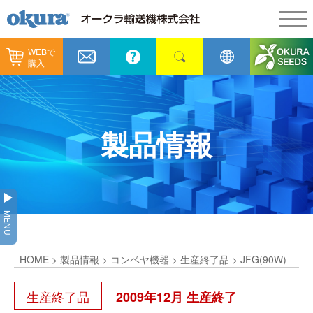
WEBで
製品情報
購入
製品情報
納入事例
コンベヤ機器
納入事例
メンテナンス
製品情報
コンベヤ機器を探す
全業種
カタログ／CAD
用途から探す
製造
会社情報
MENU
コンベヤ機器の技術情報
物流
会社情報
採用情報
HOME
>
製品情報
>
コンベヤ機器
>
生産終了品
> JFG(90W)
ヒント集
飲料
代表あいさつ
ショールーム
生産終了品
2009年12月 生産終了
GTPシステム
通販
企業理念
オークラミュージアム