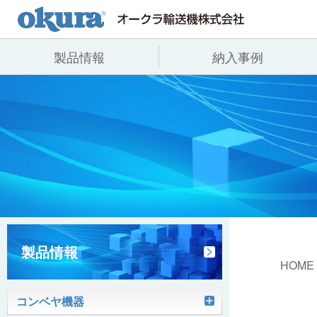
製品情報
納入事例
製品情報
納入事例
会社情報
コンベヤ機器
全業種
代表あいさつ
コンベヤ機器を探す
飲料
事業所一覧
用途から探す
沿革
コンベヤ機器の技術情報
ヒント集
製品情報
HOME
コンベヤ機器