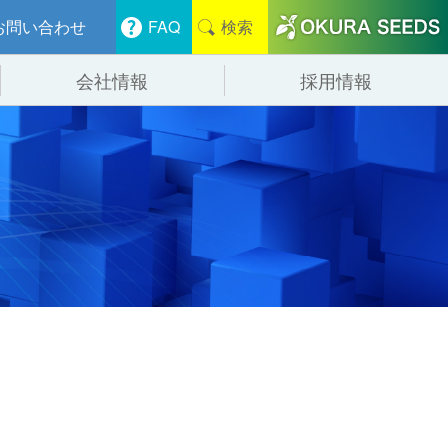
お問い合わせ
FAQ
検索
会社情報
採用情報
分けシステム
物流
会社概要
管システム
食品
事業紹介
ンニング・デバンニングシステム
辺機器