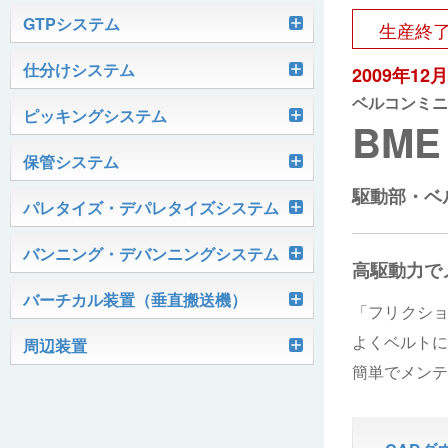
軽搬送コンベヤ
GTPシステム
生産終
Skypod®（スカイポッド）
仕分けシステム
ケース搬送コンベヤ
ベルコンミニ
2009年12
ベルコンミニ
ユニソーター
ピッキングシステム
AGVシステム
グラビティコンベヤ
ファインコンベヤ
ユニコンV
BME
PTIシステム
保管システム
ハイスピードソーター
OKURUN® /TW300
モータローラ＆コンベヤ
マグネット駆動コンベヤ
ユニコンJr
ローラコンベヤ
駆動部・ベ
Quick Shuttle®
パレタイズ・デパレタイズシステム
ピカトルシリーズ
ディスクソーター
マテハン機器
ジャブコン®
クールコンベヤ®Ⅱ
ホイールコンベヤ
モータローラ単体
ロボットパレタイザ
バンニング・デバンニングシステム
HASS（ハズ）シリーズ
アングルソーター
高駆動力で
生産終了品
プラスチックベルトコンベヤ
チェーン駆動ローラコンベヤ
フリーカーブコンベヤ
モータローラコンベヤ
オークラホッパー
トラックローダ「TL-2P」
バーチカル装置（垂直搬送機）
ビジョンパレタイズシステム
ロボットパレタイザAi1800Ⅱ-C
ピックティーチャシステム
「フリクシ
クロスベルトソーター（汎用タイプ）
オークラ キャリーライン®
チェーン駆動ローラ単体
ポータブルクレーン
コンベヤ機器を探す
よくベルトに
ミニパーフェ® / VCS-Z
周辺装置
伸縮ベルトコンベヤ
ビジョンデパレタイズシステム
ロボットパレタイザAi1800Ⅱ
絞り込み検索はこちら
バラピッキングロボットシステム
簡単でメンテ
パレットコンベヤ
OKベルコン（スタンダードタイプ）
REO［RandomEasyOpener®］
ミニリフタ / FML
伸縮ローラコンベヤ
FastPicker®
ロボットパレタイザAi700
OKベルコン（トラフベルトタイプ）
用途から探す
ユニパック
ケースリフタ / LFK