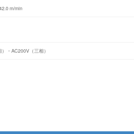
42.0 m/min
相）・AC200V（三相）