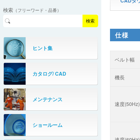
CADダ
EasyPAL®（イージーパル）
ロボットパレタイザA400V
検索
（フリーワード・品番）
パーフェクトベヤー® / PV（スチール
オリプナー
メカ式パレタイザ
ロボットパレタイザAi1800Ⅱ-W
製）
コンベヤ機器 技術情報
検索
パーフェクトベヤー® / AP（アルミ
プルカッター®
PHC80S・PHC100S
製）
仕様
高速転換機
タテコン® / TC
ヒント集
PHC80L
ベルト幅
スタッカ&アンスタッカ
ガントレーパレタイザ
カタログ/ CAD
米袋自動投入装置
機長
PHC350・PHC330
フローラック自動補充装置
PZC150・PZC110
メンテナンス
速度(50Hz)
牛乳パック自動投入装置
DHC350
ターンコンベヤ
ショールーム
667
マルチレーンダイバータ®
速度(60Hz)