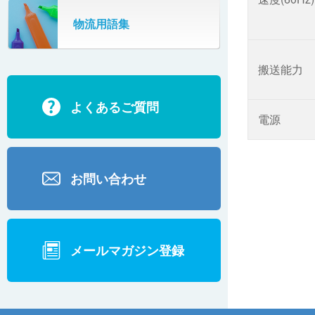
SR802
物流用語集
カーゴタイザ
ECD500A・ECD800・ECD1500
搬送能力
ECD2700
よくあるご質問
BD200・BD1000
電源
お問い合わせ
メールマガジン登録