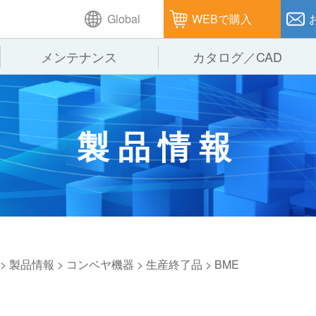
Global
WEBで購入
メンテナンス
カタログ／CAD
GTPシステム
製造
企業理念
仕
製品情報
ピッキングシステム
通販
オークラグループ
保
パレタイズ・デパレタイズシステム
オークラの取組み
バ
バーチカル装置（垂直搬送機）
周
>
製品情報
>
コンベヤ機器
>
生産終了品
> BME