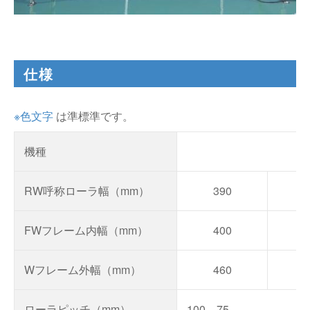
仕様
※色文字
は準標準です。
機種
V
RW呼称ローラ幅（mm）
390
4
FWフレーム内幅（mm）
400
5
Wフレーム外幅（mm）
460
5
ローラピッチ（mm）
100、75