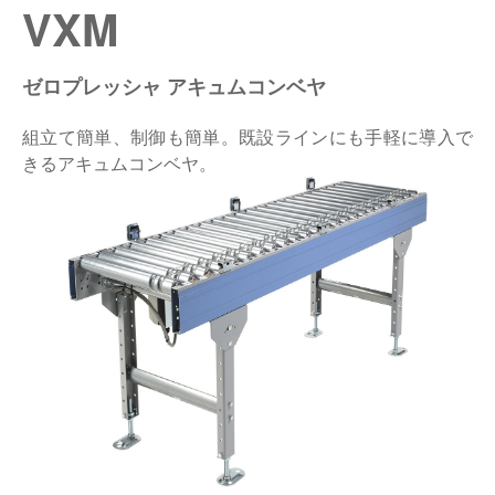
VXM
仕分けシステム
食品
会社概要
新着情報
ゼロプレッシャ アキュムコンベヤ
ピッキングシステム
事業所一覧
生産終了品
組立て簡単、制御も簡単。既設ラインにも手軽に導入で
保管システム
オークラグループ
きるアキュムコンベヤ。
物流用語集
パレタイズ・デパレタイズシステム
事業紹介
オークラ育英財団
バンニング・デバンニングシステム
沿革
プライバシーポリシー
バーチカル装置（垂直搬送機）
オークラの取組み
サイトポリシー
周辺機器