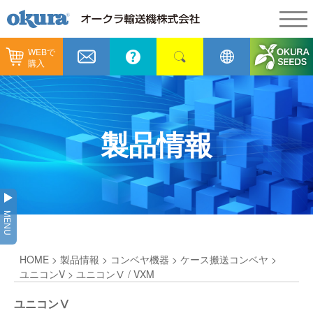
WEBで
製品情報
購入
製品情報
納入事例
コンベヤ機器
納入事例
メンテナンス
製品情報
コンベヤ機器を探す
全業種
カタログ／CAD
用途から探す
製造
会社情報
MENU
コンベヤ機器の技術情報
物流
会社情報
採用情報
HOME
>
製品情報
>
コンベヤ機器
>
ケース搬送コンベヤ
>
ヒント集
飲料
代表あいさつ
ショールーム
ユニコンV
> ユニコンⅤ / VXM
GTPシステム
通販
ユニコンⅤ
企業理念
オークラミュージアム