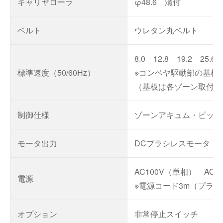
キャリヤローラ
φ48.6 溝付
ベルト
ウレタン丸ベルト
8.0 12.8 19.2 25.6 
標準速度（50/60Hz）
※コンベヤ駆動部の基板
（基板は各ゾーン取付の
制御仕様
ゾーンアキュム・ピッチ
モータ出力
DCブラシレスモータ 40
AC100V（単相） AC2
電源
※電源コード3m（プラグ
オプション
非常停止スイッチ