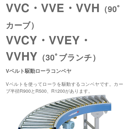
VVC・VVE・VVH
（90ﾟ
仕分けシステム
食品
会社概要
新着情報
カーブ）
ピッキングシステム
事業所一覧
生産終了品
VVCY・VVEY・
保管システム
オークラグループ
物流用語集
VVHY
パレタイズ・デパレタイズシステム
（30ﾟブランチ）
事業紹介
オークラ育英財団
バンニング・デバンニングシステム
沿革
Vベルト駆動ローラコンベヤ
プライバシーポリシー
バーチカル装置（垂直搬送機）
Vベルトを使ってローラを駆動するコンベヤです。カー
オークラの取組み
サイトポリシー
ブ半径R900とR500、R1200があります。
周辺機器