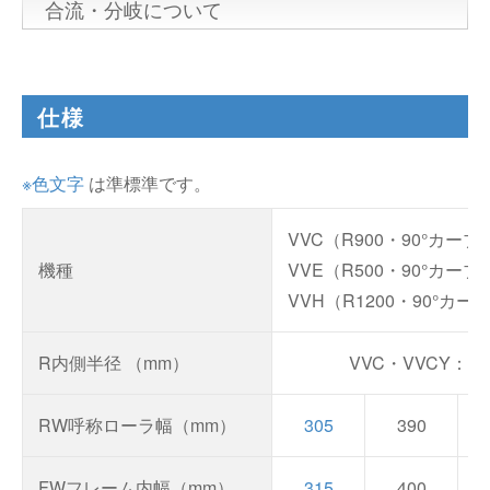
合流・分岐について
仕様
※色文字
は準標準です。
VVC（R900・90°カーブ
機種
VVE（R500・90°カーブ
VVH（R1200・90°カー
R内側半径 （mm）
VVC・VVCY：90
RW呼称ローラ幅（mm）
305
390
FWフレーム内幅（mm）
315
400