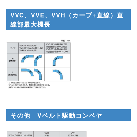
VVC、VVE、VVH（カーブ+直線）直
線部最大機長
その他 Vベルト駆動コンベヤ