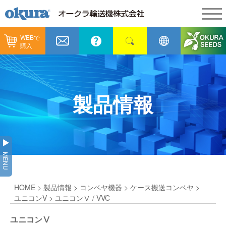
WEBで
製品情報
購入
製品情報
納入事例
コンベヤ機器
納入事例
メンテナンス
製品情報
コンベヤ機器を探す
全業種
カタログ／CAD
用途から探す
製造
会社情報
MENU
コンベヤ機器の技術情報
物流
会社情報
採用情報
HOME
>
製品情報
>
コンベヤ機器
>
ケース搬送コンベヤ
>
ヒント集
飲料
代表あいさつ
ショールーム
ユニコンV
> ユニコンⅤ / VVC
GTPシステム
通販
ユニコンⅤ
企業理念
オークラミュージアム