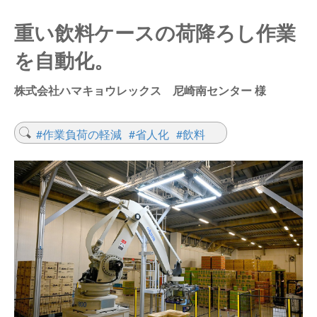
仕分けシステム
食品
重い飲料ケースの荷降ろし作業
会社概要
新着情報
を自動化。
ピッキングシステム
事業所一覧
生産終了品
株式会社ハマキョウレックス 尼崎南センター 様
保管システム
オークラグループ
物流用語集
パレタイズ・デパレタイズシステム
#作業負荷の軽減
#省人化
#飲料
事業紹介
オークラ育英財団
バンニング・デバンニングシステム
沿革
プライバシーポリシー
バーチカル装置（垂直搬送機）
オークラの取組み
サイトポリシー
周辺機器