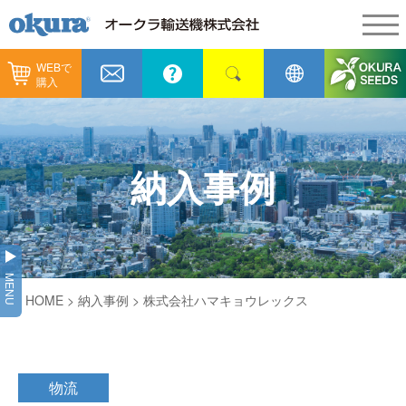
WEBで
製品情報
購入
製品情報
納入事例
コンベヤ機器
納入事例
メンテナンス
納入事例
コンベヤ機器を探す
全業種
カタログ／CAD
用途から探す
製造
会社情報
MENU
コンベヤ機器の技術情報
HOME
>
納入事例
> 株式会社ハマキョウレックス
物流
会社情報
採用情報
ヒント集
飲料
代表あいさつ
ショールーム
物流
GTPシステム
通販
企業理念
オークラミュージアム