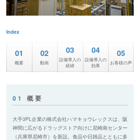
Index
03
04
01
02
05
設備導入の
設備導入の
概要
動画
お客様の声
経緯
効果
01
概要
大手3PL企業の株式会社ハマキョウレックスは、阪
神間に広がるドラッグストア向けに尼崎南センター
（兵庫県尼崎市）を新設。食品や日雑品とともに多