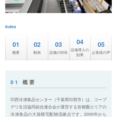
Index
04
01
02
03
05
設備導入の
概要
動画
設備の特長
お客様の声
効果
01
概要
印西冷凍集品センター（千葉県印西市）は、コープ
デリ生活協同組合連合会が運営する首都圏エリアの
冷凍食品の大規模宅配物流拠点です。2009年から