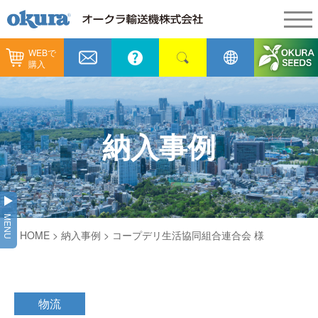
WEBで
製品情報
購入
製品情報
納入事例
コンベヤ機器
納入事例
メンテナンス
納入事例
コンベヤ機器を探す
全業種
カタログ／CAD
用途から探す
製造
会社情報
MENU
コンベヤ機器の技術情報
HOME
>
納入事例
> コープデリ生活協同組合連合会 様
物流
会社情報
採用情報
ヒント集
飲料
代表あいさつ
ショールーム
物流
GTPシステム
通販
企業理念
オークラミュージアム