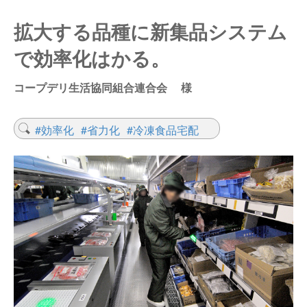
仕分けシステム
食品
拡大する品種に新集品システム
会社概要
新着情報
で効率化はかる。
ピッキングシステム
事業所一覧
生産終了品
コープデリ生活協同組合連合会 様
保管システム
オークラグループ
物流用語集
パレタイズ・デパレタイズシステム
#効率化
#省力化
#冷凍食品宅配
事業紹介
オークラ育英財団
バンニング・デバンニングシステム
沿革
プライバシーポリシー
バーチカル装置（垂直搬送機）
オークラの取組み
サイトポリシー
周辺機器